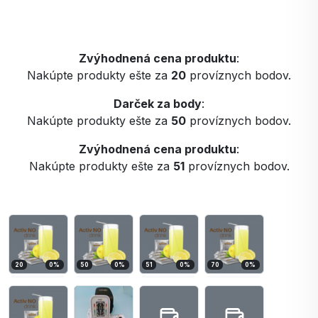
Zvýhodnená cena produktu
:
Nakúpte produkty ešte za
20
províznych bodov.
Darček za body
:
Nakúpte produkty ešte za
50
províznych bodov.
Zvýhodnená cena produktu
:
Nakúpte produkty ešte za
51
províznych bodov.
20
0
%
50
0
%
51
0
%
70
0
%