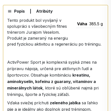
Popis
|
Atribúty
Tento produkt bol vyvíjaný v
Váha
385.5 g
spolupráci s všeobecným fitnes
trénerom Jurajom Veselom.
Produkt je zameraný na energiu
pred fyzickou aktivitou a regeneráciu po tréningu.
ActivPower Sport je komplexná sypká zmes na
prípravu nápoja, určená pre aktívnych ľudí a
športovcov. Obsahuje kombináciu
kreatínu,
aminokyselín, kofeínu z guarany, vitamínov a
minerálnych látok
, ktoré sú obľúbené najmä pri
tréningu, športe a fyzickej záťaži.
Vďaka sviežej príchuti
zeleného jablka
sa ľahko
pije a je ideálny ako doplnok pred tréningom.