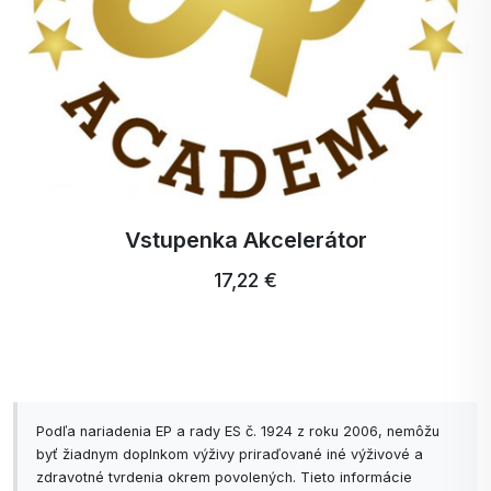
Vitamín B12
Patrí medzi vitamíny
rozpustné vo vode a ako
jediný z vitamínov
obsahuje kov - kobalt.
Zubná kefka Profi Ultra Care +
5,15 €
Podľa nariadenia EP a rady ES č. 1924 z roku 2006, nemôžu
byť žiadnym doplnkom výživy priraďované iné výživové a
zdravotné tvrdenia okrem povolených. Tieto informácie