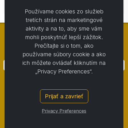
Zatiaľ bez komentárov. Buďte prvý so svojim
komentárom.
Používame cookies zo služieb
tretích strán na marketingové
aktivity a na to, aby sme vám
mohli poskytnúť lepší zážitok.
Prečítajte si o tom, ako
© Copyright 2014 - 2026
Activstar
používame súbory cookie a ako
ich môžete ovládať kliknutím na
Prihlásiť
„Privacy Preferences“.
Prihláste sa k odberu noviniek a akcií
Kontakt
/
Obchodné podmienky
/
Prijať a zavrieť
Ochrana osobných údajov
/
Reklamačný poriadok
/
Reklamačný protokol
/
Odstúpenie od zmluvy
/
Privacy Preferences
Cookies