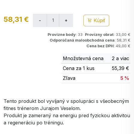
58,31 €
Kúpiť
Provízne body
: 33
Provízny obrat
: 33,00 €
Odporúčaná maloobchodná cena
: 58,31 €
Cena bez DPH
: 49,00 €
Množstevná cena
2 a viac
Cena za 1 kus
55,39 €
Zľava
5 %
Tento produkt bol vyvíjaný v spolupráci s všeobecným
fitnes trénerom Jurajom Veselom.
Produkt je zameraný na energiu pred fyzickou aktivitou
a regeneráciu po tréningu.