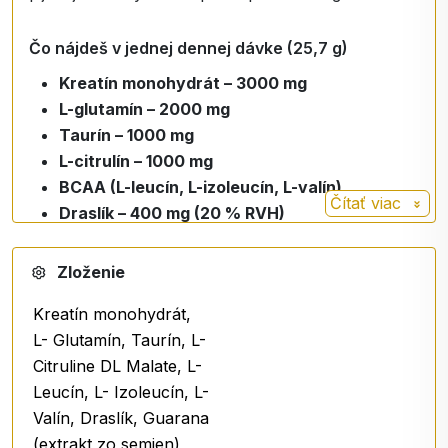
Čo nájdeš v jednej dennej dávke (25,7 g)
Kreatín monohydrát – 3000 mg
L-glutamín – 2000 mg
Taurín – 1000 mg
L-citrulín – 1000 mg
BCAA (L-leucín, L-izoleucín, L-valín)
Čítať viac
Draslík – 400 mg (20 % RVH)
Guarana extrakt – 300 mg (30 mg kofeínu)
Horčík – 150 mg (40 % RVH)
Zloženie
Vitamín C, B6, B1, D3, B12
(v dávkach podľa
Kreatín monohydrát,
RVH)
L- Glutamín, Taurín, L-
Citruline DL Malate, L-
Prečo si ho vybrať
Leucín, L- Izoleucín, L-
vhodný
30–60 minút pred tréningom
Valín, Draslík, Guarana
obsahuje
kreatín
(kreatín zvyšuje fyzickú
(extrakt zo semien),