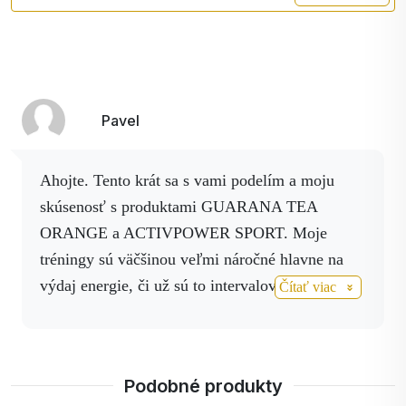
škodlivého amoniaku v
krvi.
L-Leucín
Esenciálna aminokyselina.
L- Izoleucín
Aminokyselina.
Pavel
L- Valín
Draslík
Ahojte. Tento krát sa s vami podelím a moju
Guarana
Paulínia nápojová -
skúsenosť s produktami GUARANA TEA
guarana – (Paulinia
ORANGE a ACTIVPOWER SPORT. Moje
cupana)
je najznámejšia
tréningy sú väčšinou veľmi náročné hlavne na
pre svoje povzbudzujúce
výdaj energie, či už sú to intervalový tréningy ,
Čítať viac
a tonizujúce účinky a
kopce alebo dlhé trate a preto potrebujem niečo
súčasne s nulovým
na povzbudenie a samozrejme doplnenie
rizikom závislosti. Guarín
všetkých potrebných vitamínov , minerálov a
je účinná látka, ktorú
Podobné produkty
guarana obsahuje a to
živín potrebných na čo najlepší výkon. Tieto dva