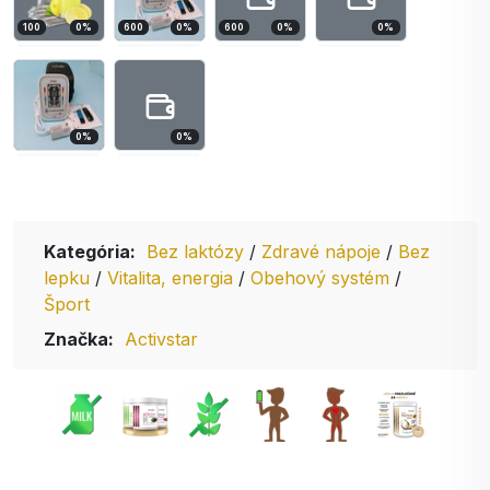
100
0
%
600
0
%
600
0
%
0
%
0
%
0
%
Kategória:
Bez laktózy
/
Zdravé nápoje
/
Bez
lepku
/
Vitalita, energia
/
Obehový systém
/
Šport
Značka:
Activstar