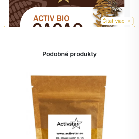
čínskej medicíny. Používa sa už
viac ako 5 000 rokov ako zdroj
energie, na upevnenie zdravia a
Čítať viac
bol klasifikovaný ako
"predlžovač života".
Podobné produkty