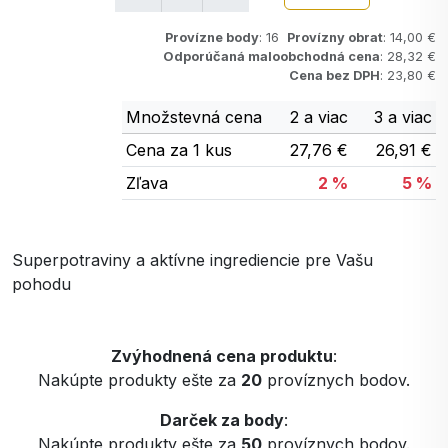
Provízne body
: 16
Provízny obrat
: 14,00 €
Odporúčaná maloobchodná cena
: 28,32 €
Cena bez DPH
: 23,80 €
Množstevná cena
2 a viac
3 a viac
Cena za 1 kus
27,76 €
26,91 €
Zľava
2 %
5 %
Superpotraviny a aktívne ingrediencie pre Vašu
pohodu
Zvýhodnená cena produktu
:
Nakúpte produkty ešte za
20
províznych bodov.
Darček za body
:
Nakúpte produkty ešte za
50
províznych bodov.