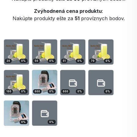
Zvýhodnená cena produktu
:
Nakúpte produkty ešte za
51
províznych bodov.
20
0
%
50
0
%
51
0
%
70
0
%
100
0
%
600
0
%
600
0
%
0
%
0
%
0
%