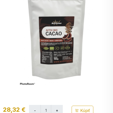
28,32 €
Kúpiť