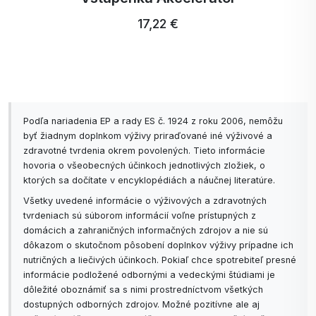
17,22 €
Podľa nariadenia EP a rady ES č. 1924 z roku 2006, nemôžu
byť žiadnym doplnkom výživy priraďované iné výživové a
zdravotné tvrdenia okrem povolených. Tieto informácie
hovoria o všeobecných účinkoch jednotlivých zložiek, o
ktorých sa dočítate v encyklopédiách a náučnej literatúre.
Všetky uvedené informácie o výživových a zdravotných
tvrdeniach sú súborom informácií voľne prístupných z
domácich a zahraničných informačných zdrojov a nie sú
dôkazom o skutočnom pôsobení doplnkov výživy prípadne ich
nutričných a liečivých účinkoch. Pokiaľ chce spotrebiteľ presné
informácie podložené odbornými a vedeckými štúdiami je
dôležité oboznámiť sa s nimi prostredníctvom všetkých
dostupných odborných zdrojov. Možné pozitívne ale aj