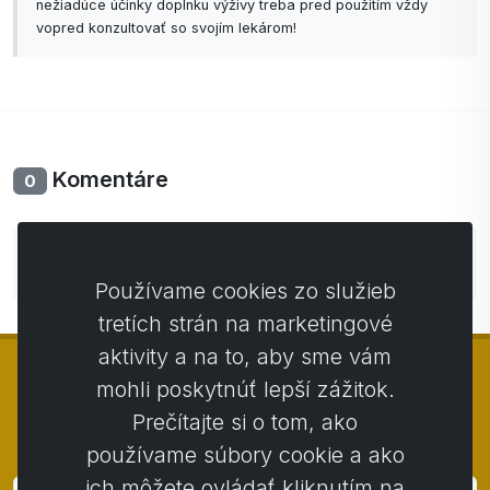
nežiadúce účinky doplnku výživy treba pred použitím vždy
vopred konzultovať so svojím lekárom!
Komentáre
0
Zatiaľ bez komentárov. Buďte prvý so svojim
komentárom.
Používame cookies zo služieb
tretích strán na marketingové
aktivity a na to, aby sme vám
mohli poskytnúť lepší zážitok.
Prečítajte si o tom, ako
© Copyright 2014 - 2026
Activstar
používame súbory cookie a ako
ich môžete ovládať kliknutím na