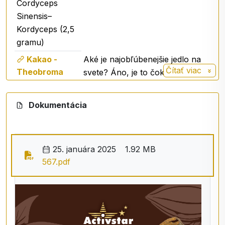
Cordyceps
Sinensis–
Kordyceps (2,5
gramu)
Kakao -
Aké je najobľúbenejšie jedlo na
Čítať viac
Theobroma
svete? Áno, je to čokoláda.
Cacao
Väčšina z nás však nepozná
čokoládu v pôvodnej surovej
Dokumentácia
podobe - kakao.
Reishi
Reishi je vďaka svojim
schopnostiam v Japonsku a
25. januára 2025
1.92 MB
Číne nazývaná aj ako "
huba
567.pdf
večnej mladosti a
nesmrteľnosti"
.
Cordyceps
Cordyceps bol dlhú dobu
Sinensis–
hlavnou položkou tradičnej
Kordyceps