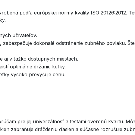
yrobená podľa európskej normy kvality ISO 20126:2012. Tes
ky.
ných užívateľov.
, zabezpečuje dokonalé odstránenie zubného povlaku. Šte
ie aj v ťažko dostupných miestach.
stí optimálne držanie kefky.
kefky vysoko prevyšuje cenu.
účam pre jej univerzálnosť a testami overenú kvalitu. Môžu
ákien zabraňuje dráždeniu ďasien a súčasne rozrušuje zub