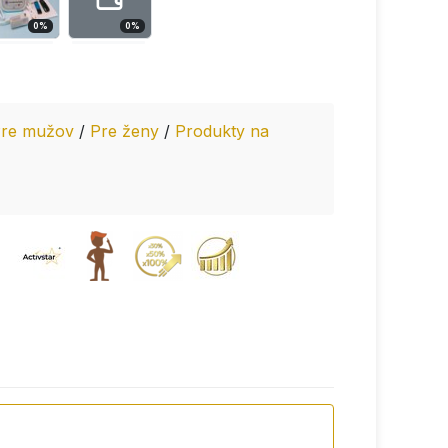
0
%
0
%
re mužov
/
Pre ženy
/
Produkty na