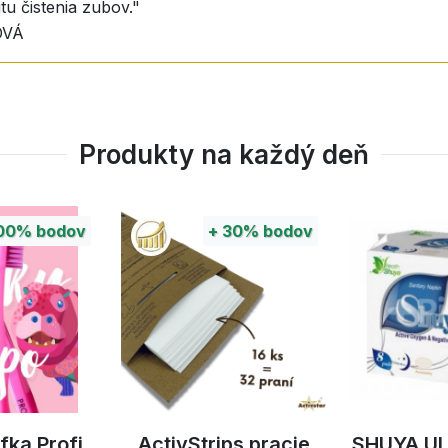
tu čistenia zubov."
OVÁ
Produkty na každý deň
00%
bodov
+
30%
bodov
fka Profi
ActivStrips pracie
SHUYA U