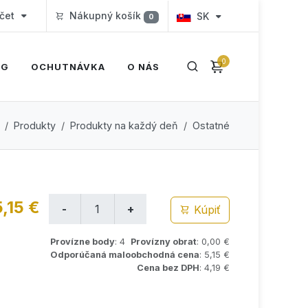
čet
Nákupný košík
SK
0
0
OG
OCHUTNÁVKA
O NÁS
Produkty
Produkty na každý deň
Ostatné
5,15 €
Kúpiť
Provízne body
: 4
Provízny obrat
: 0,00 €
Odporúčaná maloobchodná cena
: 5,15 €
Cena bez DPH
: 4,19 €