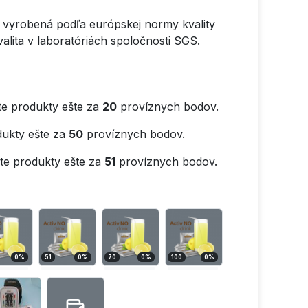
e vyrobená podľa európskej normy kvality
alita v laboratóriách spoločnosti SGS.
e produkty ešte za
20
províznych bodov.
ukty ešte za
50
províznych bodov.
e produkty ešte za
51
províznych bodov.
0
%
51
0
%
70
0
%
100
0
%