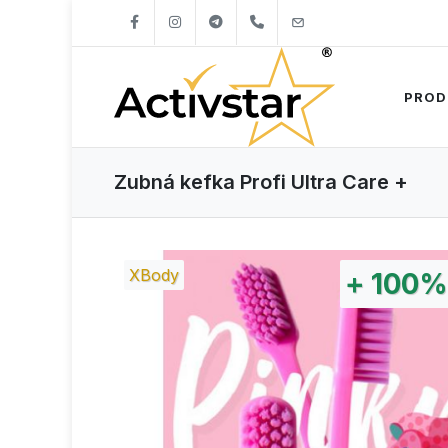
+421904262747
info@activstar.eu
PROD
Zubná kefka Profi Ultra Care +
XBody
+
100%