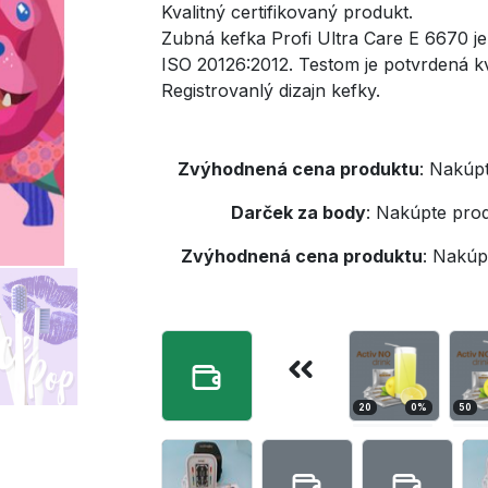
Kvalitný certifikovaný produkt.
Zubná kefka Profi Ultra Care E 6670 j
ISO 20126:2012. Testom je potvrdená kv
Registrovanlý dizajn kefky.
Zvýhodnená cena produktu
:
Nakúpt
Darček za body
:
Nakúpte prod
Zvýhodnená cena produktu
:
Nakúpt
20
0
%
50