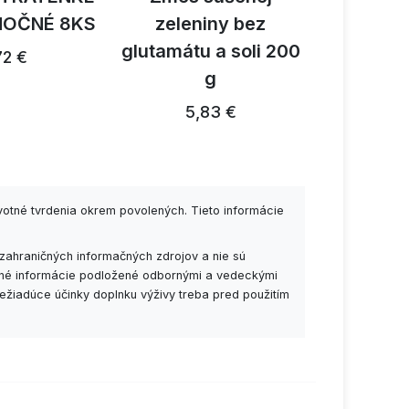
NOČNÉ 8KS
zeleniny bez
reishi 
glutamátu a soli 200
1
72 €
g
26,91 €
5,83 €
votné tvrdenia okrem povolených. Tieto informácie
zahraničných informačných zdrojov a nie sú
esné informácie podložené odbornými a vedeckými
ežiadúce účinky doplnku výživy treba pred použitím