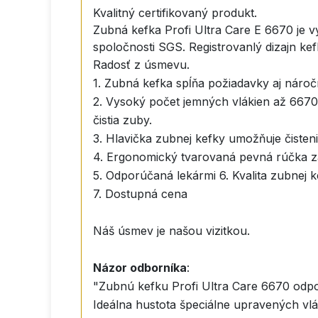
Kvalitný certifikovaný produkt.
Zubná kefka Profi Ultra Care E 6670 je v
spoločnosti SGS. Registrovanlý dizajn kef
Radosť z úsmevu.
1. Zubná kefka spĺňa požiadavky aj nároč
2. Vysoký počet jemných vlákien až 6670
čistia zuby.
3. Hlavička zubnej kefky umožňuje čisten
4. Ergonomický tvarovaná pevná rúčka zai
5. Odporúčaná lekármi 6. Kvalita zubnej 
7. Dostupná cena
Náš úsmev je našou vizitkou.
Názor odborníka
:
"Zubnú kefku Profi Ultra Care 6670 odpor
Ideálna hustota špeciálne upravených vl