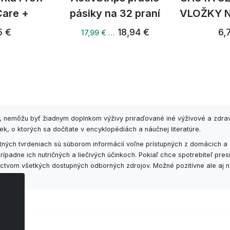
Care +
pásiky na 32 praní
VLOŽKY 
5 €
18,94 €
6,
17,99 € …
6, nemôžu byť žiadnym doplnkom výživy priraďované iné výživové a zdra
k, o ktorých sa dočítate v encyklopédiách a náučnej literatúre.
ných tvrdeniach sú súborom informácií voľne prístupných z domácich a 
padne ich nutričných a liečivých účinkoch. Pokiaľ chce spotrebiteľ pr
níctvom všetkých dostupných odborných zdrojov. Možné pozitívne ale aj n