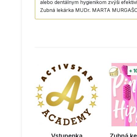
alebo dentálnym hygienikom zvýši efektivi
Zubná lekárka MUDr. MARTA MURGAŠ
+
1
estrec
Vstupenka
Zubná ke