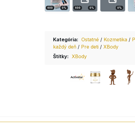
600
0
%
600
0
%
0
%
Kategória:
Ostatné
/
Kozmetika
/
P
každý deň
/
Pre deti
/
XBody
Štítky:
XBody