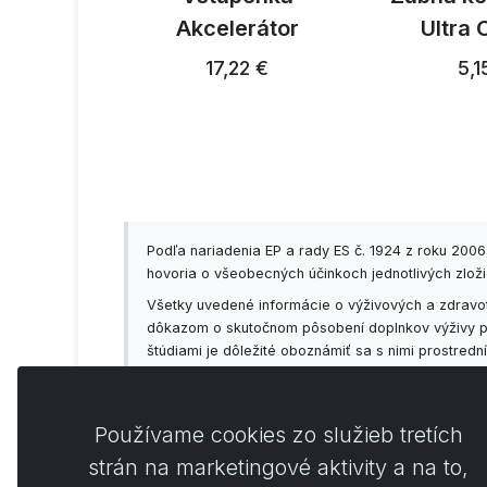
ky 300g
Akcelerátor
Ultra 
3 €
17,22 €
5,1
Podľa nariadenia EP a rady ES č. 1924 z roku 200
hovoria o všeobecných účinkoch jednotlivých zložie
Všetky uvedené informácie o výživových a zdravot
dôkazom o skutočnom pôsobení doplnkov výživy prí
štúdiami je dôležité oboznámiť sa s nimi prostred
vždy vopred konzultovať so svojím lekárom!
Používame cookies zo služieb tretích
strán na marketingové aktivity a na to,