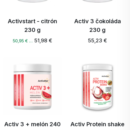
Activstart - citrón
Activ 3 čokoláda
230 g
230 g
51,98 €
55,23 €
50,95 € …
Activ 3 + melón 240
Activ Protein shake