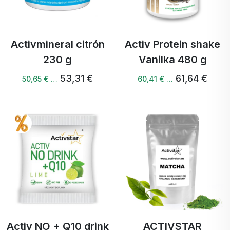
Activmineral citrón
Activ Protein shake
230 g
Vanilka 480 g
53,31 €
61,64 €
50,65 € …
60,41 € …
Activ NO + Q10 drink
ACTIVSTAR