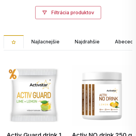
Filtrácia produktov
Najlacnejšie
Najdrahšie
Abecedn
Activ Guard drink 1
Activ NO drink 250 g