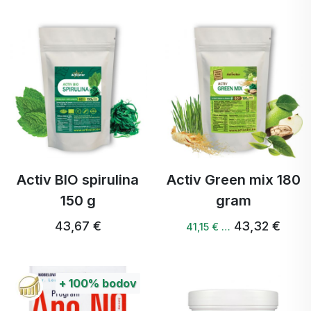
Activ BIO spirulina
Activ Green mix 180
150 g
gram
43,67 €
43,32 €
41,15 € …
+
100%
bodov