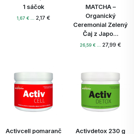
1 sáčok
MATCHA –
Organický
2,17 €
1,67 € …
Ceremonial Zelený
Čaj z Japo...
27,99 €
26,59 € …
Activcell pomaranč
Activdetox 230 g