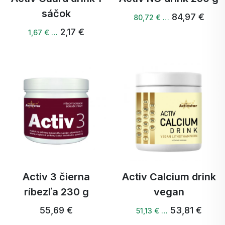
sáčok
84,97 €
80,72 € …
2,17 €
1,67 € …
Activ 3 čierna
Activ Calcium drink
ríbezľa 230 g
vegan
55,69 €
53,81 €
51,13 € …