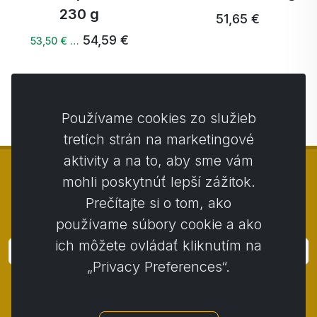
230 g
51,65 €
54,59 €
53,50 € …
Ďalšie →
Používame cookies zo služieb
tretích strán na marketingové
aktivity a na to, aby sme vám
mohli poskytnúť lepší zážitok.
Prečítajte si o tom, ako
© Copyright 2014 - 2026
Activstar
používame súbory cookie a ako
ich môžete ovládať kliknutím na
Prihlásiť
„Privacy Preferences“.
Prihláste sa k odberu noviniek a akcií
Kontakt
/
Obchodné podmienky
/