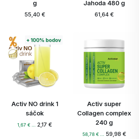
g
Jahoda 480 g
55,40 €
61,64 €
+
100%
bodov
Activ NO drink 1
Activ super
sáčok
Collagen complex
240 g
2,17 €
1,67 € …
59,98 €
58,78 € …