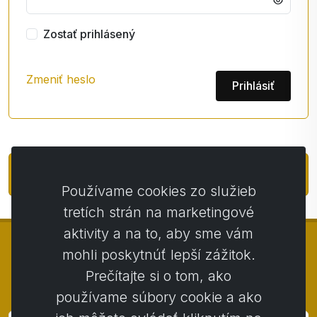
Zostať prihlásený
Zmeniť heslo
Prihlásiť
Registrácia účtu / e-shopu
Používame cookies zo služieb
tretích strán na marketingové
aktivity a na to, aby sme vám
mohli poskytnúť lepší zážitok.
Prečítajte si o tom, ako
© Copyright 2014 - 2026
Activstar
používame súbory cookie a ako