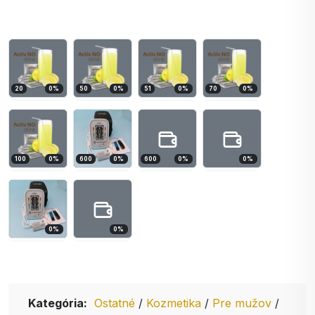
20
0
%
50
0
%
51
0
%
70
0
%
100
0
%
600
0
%
600
0
%
0
%
0
%
0
%
Kategória:
Ostatné
/
Kozmetika
/
Pre mužov
/