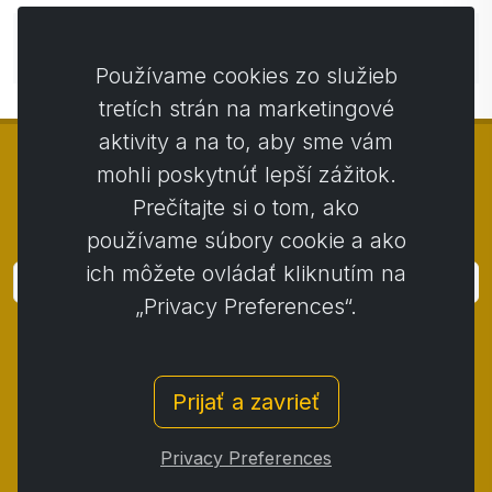
Zatiaľ bez komentárov. Buďte prvý so svojim
komentárom.
Používame cookies zo služieb
tretích strán na marketingové
aktivity a na to, aby sme vám
mohli poskytnúť lepší zážitok.
Prečítajte si o tom, ako
© Copyright 2014 - 2026
Activstar
používame súbory cookie a ako
ich môžete ovládať kliknutím na
Prihlásiť
„Privacy Preferences“.
Prihláste sa k odberu noviniek a akcií
Kontakt
/
Obchodné podmienky
/
Prijať a zavrieť
Ochrana osobných údajov
/
Reklamačný poriadok
/
Reklamačný protokol
/
Odstúpenie od zmluvy
/
Privacy Preferences
Cookies