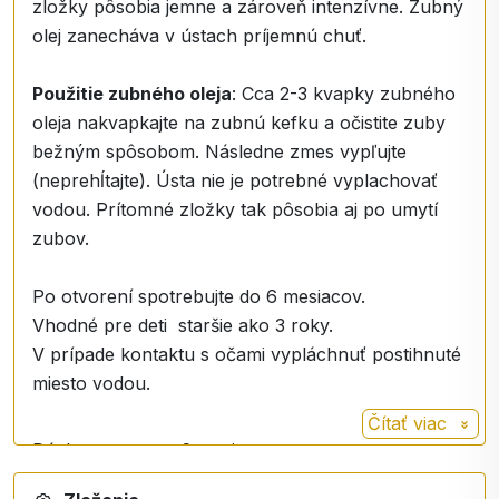
zložky pôsobia jemne a zároveň intenzívne. Zubný
olej zanecháva v ústach príjemnú chuť.
Použitie zubného oleja
: Cca 2-3 kvapky zubného
oleja nakvapkajte na zubnú kefku a očistite zuby
bežným spôsobom. Následne zmes vypľujte
(neprehĺtajte). Ústa nie je potrebné vyplachovať
vodou. Prítomné zložky tak pôsobia aj po umytí
zubov.
Po otvorení spotrebujte do 6 mesiacov.
Vhodné pre deti staršie ako 3 roky.
V prípade kontaktu s očami vypláchnuť postihnuté
miesto vodou.
Čítať viac
Dávka na cca na 6 mesiacov