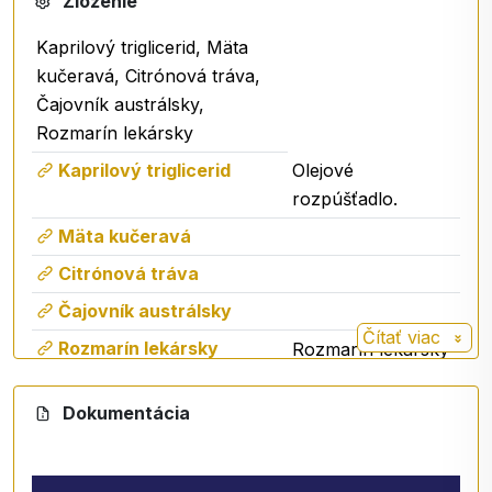
Zloženie
Kaprilový triglicerid, Mäta
kučeravá, Citrónová tráva,
Čajovník austrálsky,
Rozmarín lekársky
Kaprilový triglicerid
Olejové
rozpúšťadlo.
Mäta kučeravá
Citrónová tráva
Čajovník austrálsky
Čítať viac
Rozmarín lekársky
Rozmarín lekársky
(
Rosmarinus
) v
officinalis
Dokumentácia
ľudovom
liečiteľstve ale aj vo