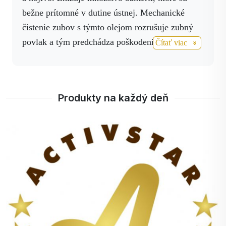
bežne prítomné v dutine ústnej. Mechanické
čistenie zubov s týmto olejom rozrušuje zubný
povlak a tým predchádza poškodeniu zubnej
Čítať viac
skloviny a zápalom ďasien. Odstraňovaním
zápalu ďasien sa predchádza aj srdcovocievnym
ochoreniam. Odporúčam používať tento olej
Produkty na každý deň
následovne: Na suchú kefku nakvapkať 5
kvapiek a malým krúživým skoro vibračným
pohybom prechádzať všetky plochy zubov.
Prebytočné sliny len vypľúvať po skončení nie je
potrebné vyplachovať. Prajem trpezlivosť a
vytrvalosť pri starostlivosti o dutinu ústnu.