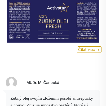
farmaceutickom
priemysle sa
používa ako
prostriedok, ktorý
zvyšuje prekrvenie
a utišuje bolesti.
Caprylic/Capric Triglyceride
Oil˟, Mentha Spicata Herb
Čítať viac
Oil˟, Cymbopogon Flexuosus
Herb Oil˟, Melaleuca
Alternifolia Leaf Oil˟,
Rosmarinus Officinalis Leaf
Oil˟, CITRAL, LIMONENE,
LINALOOL, ˟suroviny
MUDr. M. Čanecká
pochádzajú z ekologického
poľnohospodárstva
Zubný olej svojím zložením pôsobí antisepticky
a hojivo. Znižuje množstvo baktérií, ktoré sú