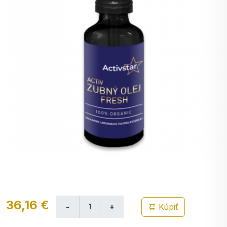
36,16 €
Kúpiť