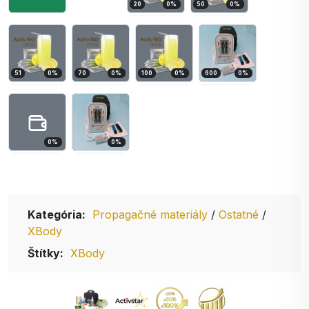
20
0
%
50
0
%
51
0
%
70
0
%
100
0
%
600
0
%
0
%
0
%
Kategória:
Propagačné materiály
/
Ostatné
/
XBody
Štítky:
XBody