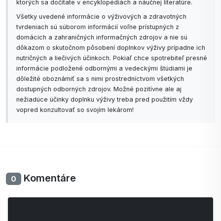
ktorých sa dočítate v encyklopédiách a náučnej literatúre.
Všetky uvedené informácie o výživových a zdravotných
tvrdeniach sú súborom informácií voľne prístupných z
domácich a zahraničných informačných zdrojov a nie sú
dôkazom o skutočnom pôsobení doplnkov výživy prípadne ich
nutričných a liečivých účinkoch. Pokiaľ chce spotrebiteľ presné
informácie podložené odbornými a vedeckými štúdiami je
dôležité oboznámiť sa s nimi prostredníctvom všetkých
dostupných odborných zdrojov. Možné pozitívne ale aj
nežiadúce účinky doplnku výživy treba pred použitím vždy
vopred konzultovať so svojím lekárom!
Komentáre
0
Zatiaľ bez komentárov. Buďte prvý so svojim