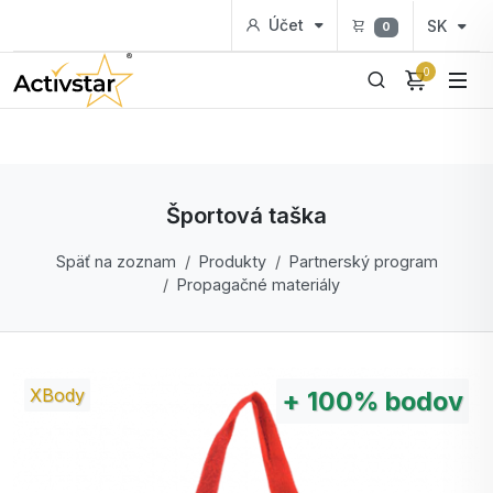
Účet
SK
0
0
Športová taška
Späť na zoznam
Produkty
Partnerský program
Propagačné materiály
XBody
+
100%
bodov