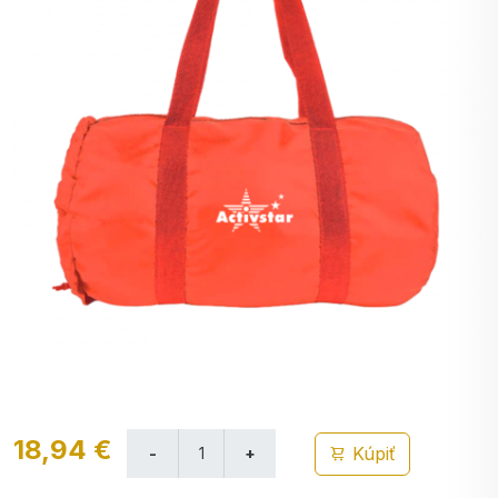
18,94 €
Kúpiť