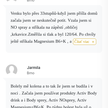
Brno
niečom svedčí. Už sa neviem dočkať, kedy
vyskúšam ďalšie produkty.
Venku bylo přes 33stupňů-když jsem přišla domů
začala jsem se neskutečně potit. Vzala jsem si
NO spray a stříkala na zápěstí ,obličej
,krkavice.Změřila si tlak a byl 120/64. Po chvíly
ještě stříkala Magnesium B6+K , a po chvíly
Čítať viac
změřila tlak 132/76, znovu stříkala a tlak za
chvílu byl 146/76 .To celé se opakovalo ještě
2x.Jsem moc vděčná za produkty od firmy
Jarmila
Activstar jsou nad zlato .
Brno
Bolely mě kolena a to tak že jsem se budila i v
noci . Začala jsem používat produkty Activ Body
drink a i Body sprey, Activ NOsprey, Activ
Magnesium+B6+K. Po týdnu bolest byla už o