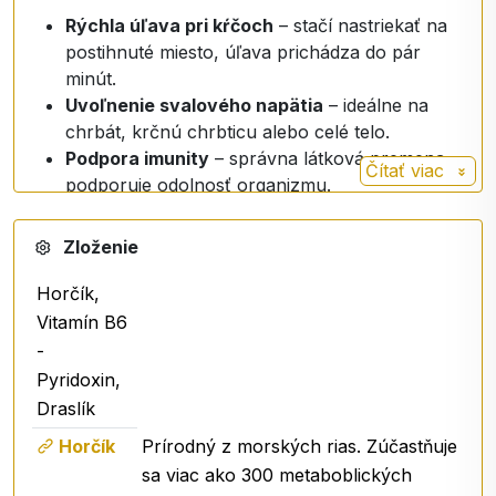
Rýchla úľava pri kŕčoch
– stačí nastriekať na
postihnuté miesto, úľava prichádza do pár
minút.
Uvoľnenie svalového napätia
– ideálne na
chrbát, krčnú chrbticu alebo celé telo.
Podpora imunity
– správna látková premena
Čítať viac
podporuje odolnosť organizmu.
Praktické použitie:
Zloženie
Lokálne pri svalových kŕčoch, bolesti chrbta
alebo únave,
Horčík,
Na každodennú podporu fyzického a
Vitamín B6
duševného zdravia.
-
Dávkovanie
:
Pyridoxin,
Draslík
dospelí 12 streknutí denne, alebo podľa potreby
Horčík
Prírodný z morských rias. Zúčastňuje
deti 4 streky denne
sa viac ako 300 metaboblických
Obsah v dennej dávke