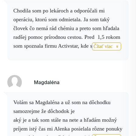
Spolupracujem.
Chodila som po lekároch a odporúčali mi
operáciu, ktorú som odmietala. Ja som taký
človek čo nemá rád chémiu a preto som hľadala
radšej pomoc prírodnou cestou. Pred 1,5 rokom
som spoznala firmu Activstar, kde som sa hneď
Čítať viac
zaregistrovala, lebo sa mi veľmi páčilo že majú
prírodné produkty a to, že je to Slovenská firma.
Vzhľadom na pretrvávajúcemu problému s
rukami som si objednala Body sprej a
Magdaléna
Magnesium spraj po ktorých tŕpnutnie prestalo.
Cítim sa oveľa lepšie.
volám sa Magdaléna a už som na dôchodku
V januári sa mi stál v práci úraz pošmykla som
samozrejme že dôchodok je
sa na zľadovatelejlrampe a spadla som celou
aký je a tak som stále na nete a hľadám možný
váhou tela na kamene no a pritom som si
príjem istý čas mi Alenka posielala rôzne ponuky