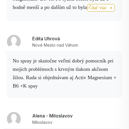
hodně menší a po dalším už to byla jen slabá
Čítať viac
bolest.Jsem moc ráda že mám produkty od firmy
Activstar jsou to produkty které opravdu
pomáhájí a jsou přírodní žádná chemie.Já říkám
Edita Uhrová
že jsou nad zlato.
Nové Mesto nad Váhom
No spray je skutočne veľmi dobrý pomocník pri
mojich problémoch s krvným tlakom akčnom
žilou. Rada si objednávam aj Activ Magnesium +
B6 +K spay
Alena - Miloslavov
Miloslavov