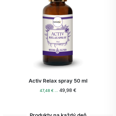
3 x Activmineral grep 230g
157,56 €
Produkty na každý deň