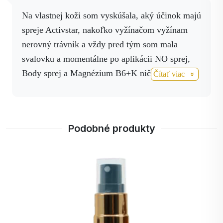
Na vlastnej koži som vyskúšala, aký účinok majú
spreje Activstar, nakoľko vyžínačom vyžínam
nerovný trávnik a vždy pred tým som mala
svalovku a momentálne po aplikácii NO sprej,
Body sprej a Magnézium B6+K nič ma nebolí.
Čítať viac
Zároveň, mám strýka ktorý je po operácii srdca
(dvojitý bajpas) a nastali komplikácie so zápalom
pľúc, a tiež mal problém s dýchaním. Po
Podobné produkty
aplikácii, No sprej, Magnézium a Activ 3 nápoj
sa všetko dalo do poriadku. Prekonal zapal pľúc
2 krát počas pobytu v nemocniciach.
Vypredané