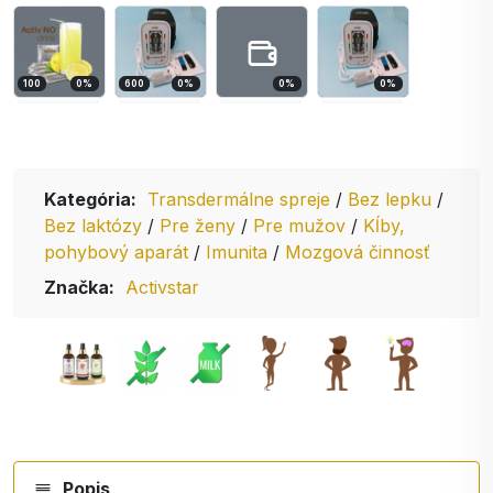
100
0
%
600
0
%
0
%
0
%
Kategória:
Transdermálne spreje
/
Bez lepku
/
Bez laktózy
/
Pre ženy
/
Pre mužov
/
Kĺby,
pohybový aparát
/
Imunita
/
Mozgová činnosť
Značka:
Activstar
Popis