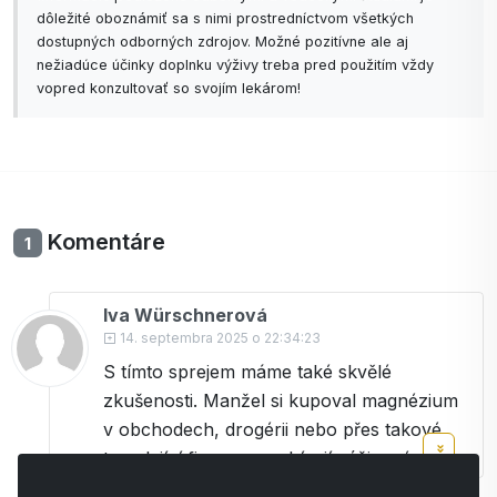
dôležité oboznámiť sa s nimi prostredníctvom všetkých
dostupných odborných zdrojov. Možné pozitívne ale aj
nežiadúce účinky doplnku výživy treba pred použitím vždy
vopred konzultovať so svojím lekárom!
Komentáre
1
Iva Würschnerová
14. septembra 2025 o 22:34:23
S tímto sprejem máme také skvělé
zkušenosti. Manžel si kupoval magnézium
v obchodech, drogérii nebo přes takové
ty volající firmy, co nabízejí výživové
doplňky. Když pocítil, že ho potřebuje, tak