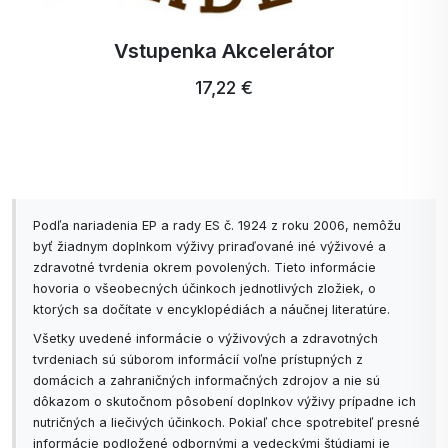
Zubná kefka Profi Ultra Care +
5,15 €
Podľa nariadenia EP a rady ES č. 1924 z roku 2006, nemôžu
byť žiadnym doplnkom výživy priraďované iné výživové a
zdravotné tvrdenia okrem povolených. Tieto informácie
hovoria o všeobecných účinkoch jednotlivých zložiek, o
ktorých sa dočítate v encyklopédiách a náučnej literatúre.
Všetky uvedené informácie o výživových a zdravotných
tvrdeniach sú súborom informácií voľne prístupných z
domácich a zahraničných informačných zdrojov a nie sú
dôkazom o skutočnom pôsobení doplnkov výživy prípadne ich
nutričných a liečivých účinkoch. Pokiaľ chce spotrebiteľ presné
informácie podložené odbornými a vedeckými štúdiami je