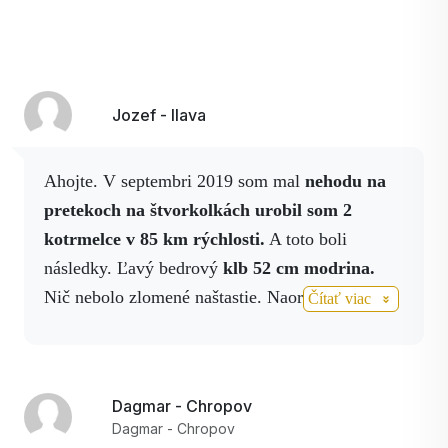
Jozef - Ilava
Ahojte. V septembri 2019 som mal
nehodu na
pretekoch na štvorkolkách urobil som 2
kotrmelce v 85 km rýchlosti.
A toto boli
následky. Ľavý bedrový
klb 52 cm modrina.
Nič nebolo zlomené naštastie. Naordinoval som
Čítať viac
si
Activbosweliu, Activbody v spraji,
Activmagnezium v spreji
stále použivam, na
10
deň po nehode som nemal ani jeden fľak z
Dagmar - Chropov
modriny.
Ďakujem Activstar. Jozef Kohút,
Dagmar - Chropov
majster SR v jazde na štvorkolkách.