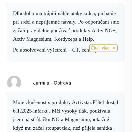
produktami Activstar
Dlhodobo ma trápili náhle ataky srdca, pichanie
pri srdci a nepríjemné návaly. Po odporúčaní sme
začali pravidelne používať produkty Activ NO+,
Activ Magnesium, Kordyceps a Help.
Čítať viac
Po absolvovaní vyšetrení – CT, echo aj holter –
dopadli výsledky našťastie veľmi dobre. Dnes sa
cítime výrazne lepšie a máme veľkú radosť z
pozitívnych výsledkov.“ 🙏
Jarmila - Ostrava
Ďakujeme ❤️
Moje zkušenost s produkty Activstar.Přítel dostal
6.1.2025 infarkt . Měl vysoký tlak, používala
jsem na střídačku NO a Magnesium,pokaždé
když mu začal stoupat tlak, než přijela sanitka .