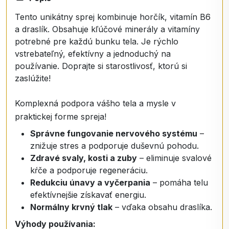
Tento unikátny sprej kombinuje horčík, vitamín B6
a draslík. Obsahuje kľúčové minerály a vitamíny
potrebné pre každú bunku tela. Je rýchlo
vstrebateľný, efektívny a jednoduchý na
používanie. Doprajte si starostlivosť, ktorú si
zaslúžite!
Komplexná podpora vášho tela a mysle v
praktickej forme spreja!
Správne fungovanie nervového systému
–
znižuje stres a podporuje duševnú pohodu.
Zdravé svaly, kosti a zuby
– eliminuje svalové
kŕče a podporuje regeneráciu.
Redukciu únavy a vyčerpania
– pomáha telu
efektívnejšie získavať energiu.
Normálny krvný tlak
– vďaka obsahu draslíka.
Výhody používania: