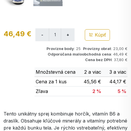
46,49 €
Kúpiť
Provízne body
: 25
Provízny obrat
: 23,00 €
Odporúčaná maloobchodná cena
: 46,49 €
Cena bez DPH
: 37,80 €
Množstevná cena
2 a viac
3 a viac
Cena za 1 kus
45,56 €
44,17 €
Zľava
2 %
5 %
Tento unikátny sprej kombinuje horčík, vitamín B6 a
draslík. Obsahuje kľúčové minerály a vitamíny potrebné
pre každú bunku tela. Je rýchlo vstrebateľný, efektívny