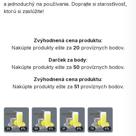
a jednoduchý na používanie. Doprajte si starostlivosť,
ktorú si zaslúžite!
Zvýhodnená cena produktu
:
Nakúpte produkty ešte za
20
províznych bodov.
Darček za body
:
Nakúpte produkty ešte za
50
províznych bodov.
Zvýhodnená cena produktu
:
Nakúpte produkty ešte za
51
províznych bodov.
20
0
%
50
0
%
51
0
%
70
0
%