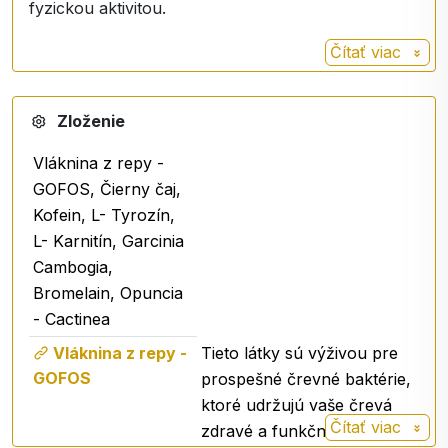
fyzickou aktivitou.
Čítať viac
Zloženie
Vláknina z repy -
GOFOS, Čierny čaj,
Kofein, L- Tyrozín,
L- Karnitín, Garcinia
Cambogia,
Bromelain, Opuncia
- Cactinea
Vláknina z repy -
Tieto látky sú výživou pre
GOFOS
prospešné črevné baktérie,
ktoré udržujú vaše črevá
Čítať viac
zdravé a funkčné.