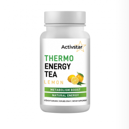
nachádza v ananásovej
+
50%
bodov
rastline.
Zmierňuje ťažobu a
nadúvanie.
Opuncia -
Podporuje metabolizmus a
Cactinea
redukciu tuku.
GOFOS®, Carnitine
Tartrate, čierny čaj,
L-theanín, Garcinia
Cambogia,
Bromelain,
CACTINEA®, kofeín.