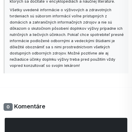
ktorých sa dočítate v encyklopédiách a náučnej literatúre.
Všetky uvedené informácie o výživových a zdravotných
tvrdeniach sú súborom informácií voľne prístupných z
domácich a zahraničných informačných zdrojov a nie sú
dôkazom o skutočnom pôsobení doplnkov výživy prípadne ich
nutričných a liečivých účinkoch. Pokiaľ chce spotrebiteľ presné
informácie podložené odbornými a vedeckými štúdiami je
dôležité oboznámiť sa s nimi prostredníctvom všetkých
dostupných odborných zdrojov. Možné pozitívne ale aj
nežiadúce účinky doplnku výživy treba pred použitím vždy
vopred konzultovať so svojím lekárom!
Komentáre
0
Zatiaľ bez komentárov. Buďte prvý so svojim