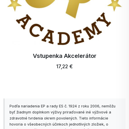
Zubná kefka Profi Ultra Care +
5,15 €
Podľa nariadenia EP a rady ES č. 1924 z roku 2006, nemôžu
byť žiadnym doplnkom výživy priraďované iné výživové a
zdravotné tvrdenia okrem povolených. Tieto informácie
hovoria o všeobecných účinkoch jednotlivých zložiek, o