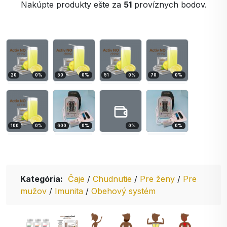
Nakúpte produkty ešte za
51
províznych bodov.
20
0
%
50
0
%
51
0
%
70
0
%
100
0
%
600
0
%
0
%
0
%
Kategória:
Čaje
/
Chudnutie
/
Pre ženy
/
Pre
mužov
/
Imunita
/
Obehový systém