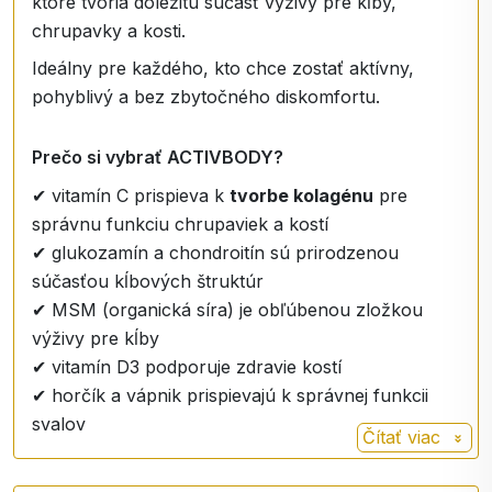
ktoré tvoria dôležitú súčasť výživy pre kĺby,
chrupavky a kosti.
Ideálny pre každého, kto chce zostať aktívny,
pohyblivý a bez zbytočného diskomfortu.
Prečo si vybrať ACTIVBODY?
✔ vitamín C prispieva k
tvorbe kolagénu
pre
správnu funkciu chrupaviek a kostí
✔ glukozamín a chondroitín sú prirodzenou
súčasťou kĺbových štruktúr
✔ MSM (organická síra) je obľúbenou zložkou
výživy pre kĺby
✔ vitamín D3 podporuje zdravie kostí
✔ horčík a vápnik prispievajú k správnej funkcii
svalov
Čítať viac
Účinné zložky v dennej dávke