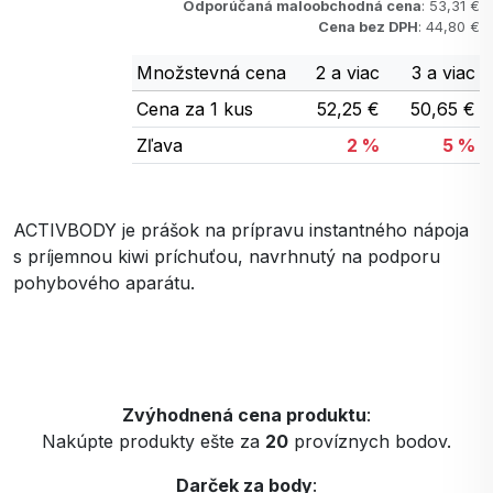
Odporúčaná maloobchodná cena
: 53,31 €
Cena bez DPH
: 44,80 €
Množstevná cena
2 a viac
3 a viac
Cena za 1 kus
52,25 €
50,65 €
Zľava
2 %
5 %
ACTIVBODY je prášok na prípravu instantného nápoja
s príjemnou kiwi príchuťou, navrhnutý na podporu
pohybového aparátu.
Zvýhodnená cena produktu
:
Nakúpte produkty ešte za
20
províznych bodov.
Darček za body
: