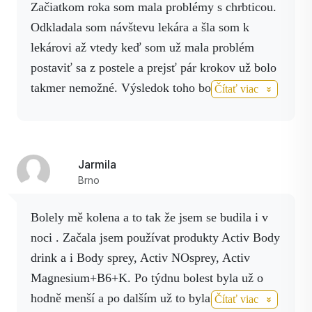
Začiatkom roka som mala problémy s chrbticou.
Zúčastňuje sa viac ako
300 metaboblických
Odkladala som návštevu lekára a šla som k
premien.
lekárovi až vtedy keď som už mala problém
Vitamin C
postaviť sa z postele a prejsť pár krokov už bolo
Vitamín C – kyselina
askorbová je dôležitou
takmer nemožné. Výsledok toho bola
urgentná
Čítať viac
súčasťou organizmu
operácia chrbtice,
ktorá bola v máji tohto roku.
každého zdravého
Hrozilo mi ochrnutie. Operácia sa podarila a
človeka. Pôsobí ako
vyhla som sa ochrnutiu. Avšak nervy ktoré boli
antioxidant, ktorý chráni
Jarmila
mojou lahostajnosťou zatlačene ostali
bunky pred voľnými
Brno
znecitlivene.
Prsty pravej nohy päta a chodidlo
radikálmi, podporuje
úplne necitlivo.
Mám momentálne rehabilitačný
imunitný systém, tvorbu
Bolely mě kolena a to tak že jsem se budila i v
režim a som pod neurochirurgickou kontrolou.
kolagénu a vstrebávanie
noci . Začala jsem používat produkty Activ Body
železa.
Cielene som sa zaregistrovala cez e mailovú
drink a i Body sprey, Activ NOsprey, Activ
ponuku p. Zvaka, že vyskúšam
activbody spray
Stevia rebaudiana
Magnesium+B6+K. Po týdnu bolest byla už o
a uvidím čo ďalej. A výsledok?
Po pár dňoch
Aróma kiwi
hodně menší a po dalším už to byla jen slabá
Čítať viac
nastriekal na krížovu chrbticu a nastriekal