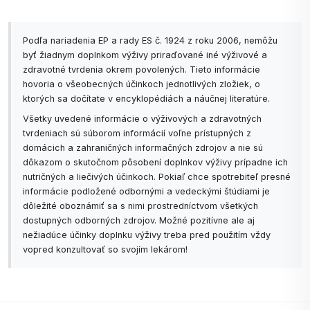
Podľa nariadenia EP a rady ES č. 1924 z roku 2006, nemôžu
byť žiadnym doplnkom výživy priraďované iné výživové a
zdravotné tvrdenia okrem povolených. Tieto informácie
hovoria o všeobecných účinkoch jednotlivých zložiek, o
ktorých sa dočítate v encyklopédiách a náučnej literatúre.
Všetky uvedené informácie o výživových a zdravotných
tvrdeniach sú súborom informácií voľne prístupných z
domácich a zahraničných informačných zdrojov a nie sú
dôkazom o skutočnom pôsobení doplnkov výživy prípadne ich
nutričných a liečivých účinkoch. Pokiaľ chce spotrebiteľ presné
informácie podložené odbornými a vedeckými štúdiami je
dôležité oboznámiť sa s nimi prostredníctvom všetkých
dostupných odborných zdrojov. Možné pozitívne ale aj
nežiadúce účinky doplnku výživy treba pred použitím vždy
vopred konzultovať so svojím lekárom!