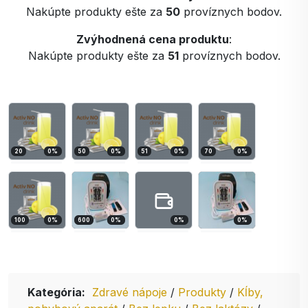
Nakúpte produkty ešte za
50
províznych bodov.
Zvýhodnená cena produktu
:
Nakúpte produkty ešte za
51
províznych bodov.
20
0
%
50
0
%
51
0
%
70
0
%
100
0
%
600
0
%
0
%
0
%
Kategória:
Zdravé nápoje
/
Produkty
/
Kĺby,