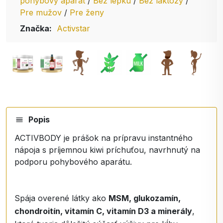
pohybový aparát
/
Bez lepku
/
Bez laktózy
/
Pre mužov
/
Pre ženy
Značka:
Activstar
Popis
ACTIVBODY je prášok na prípravu instantného
nápoja s príjemnou kiwi príchuťou, navrhnutý na
podporu pohybového aparátu.
Spája overené látky ako
MSM, glukozamín,
chondroitín, vitamín C, vitamín D3 a minerály
,