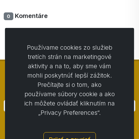
Komentáre
0
Zatiaľ bez komentárov. Buďte prvý so svojim
komentárom.
Používame cookies zo služieb
tretích strán na marketingové
aktivity a na to, aby sme vám
mohli poskytnúť lepší zážitok.
Prečítajte si o tom, ako
© Copyright 2014 - 2026
Activstar
používame súbory cookie a ako
ich môžete ovládať kliknutím na
Prihlásiť
„Privacy Preferences“.
Prihláste sa k odberu noviniek a akcií
Kontakt
/
Obchodné podmienky
/