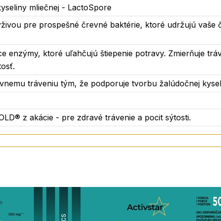
m?
 kyseliny mliečnej - LactoSpore
výživou pre prospešné črevné baktérie, ktoré udržujú vaše
a)
ce enzýmy, ktoré uľahčujú štiepenie potravy. Zmierňuje tráv
osť.
ky sú výživou pre prospešné črevné baktérie, ktoré udržujú
o a osviežujúcu príchuť marakuje, ktorá spríjemní každoden
ávnemu tráveniu tým, že podporuje tvorbu žalúdočnej kysel
D® z akácie - pre zdravé trávenie a pocit sýtosti.
ej črevnej mikroflóre.
tiam.
 z potravy.
iotikum. Pôvodne známy v literatúre ako Lactobacillus sp
iu organizmu.
Bacillus coagulans. Tento špeciálny probiotický kmeň dodáv
í s ACTIV MICROBIOM od Activstar.
álne trávenie, posilňujú imunitu a obnovujú rovnováhu čre
Začnite svoj deň lepší