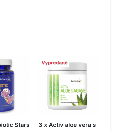
é
aloe vera s
Activ Digest drink
Activ f