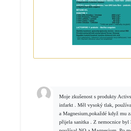
Moje zkušenost s produkty Activstar.Přítel dostal 6.1.2025
infarkt . Měl vysoký tlak, použív
a Magnesium,pokaždé když mu zač
přijela sanitka . Z nemocnice byl
používal NO a Magnesium .Po měs