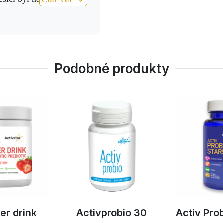
nova kontrola ,bez
u lékaře velká
sinci a lékař mu ukázal
ýsledek z prosince kde
Podobné produkty
 . Produkty používal
í jen 3xdenně.Jěšte měl
 Detox+,Mikrobiom a po
Vypredan
obio 30
Activ Probiotic Stars
3 x Activ 