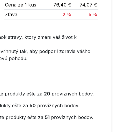
Cena za 1 kus
76,40 €
74,07 €
Zľava
2 %
5 %
 stravy, ktorý zmení váš život k
avrhnutý tak, aby podporil zdravie vášho
kovú pohodu.
e produkty ešte za
20
províznych bodov.
ukty ešte za
50
províznych bodov.
e produkty ešte za
51
províznych bodov.