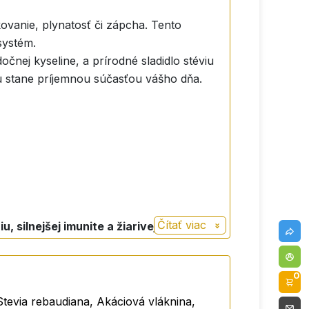
ovanie, plynatosť či zápcha. Tento
systém.
očnej kyseline, a prírodné sladidlo stéviu
u stane príjemnou súčasťou vášho dňa.
Čítať viac
ilnejšej imunite a žiarivej vitalite už
rhnutý tak, aby cielene podporil váš
0
evia rebaudiana, Akáciová vláknina,