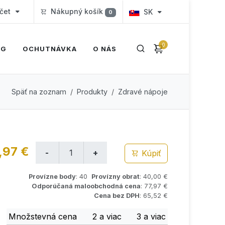
čet
Nákupný košík
SK
0
0
OG
OCHUTNÁVKA
O NÁS
Späť na zoznam
Produkty
Zdravé nápoje
,97 €
Kúpiť
Provízne body
: 40
Provízny obrat
: 40,00 €
Odporúčaná maloobchodná cena
: 77,97 €
Cena bez DPH
: 65,52 €
Množstevná cena
2 a viac
3 a viac