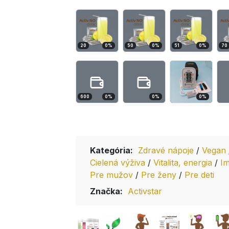
20
0
%
50
0
%
51
0
%
70
600
0
%
0
%
0
%
Kategória:
Zdravé nápoje
/
Vegan
Cielená výživa
/
Vitalita, energia
/
I
Pre mužov
/
Pre ženy
/
Pre deti
Značka:
Activstar