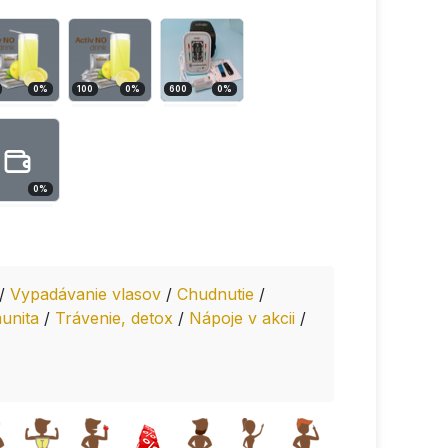
0
%
100
0
%
600
0
%
0
%
/
Vypadávanie vlasov
/
Chudnutie
/
munita
/
Trávenie, detox
/
Nápoje v akcii
/