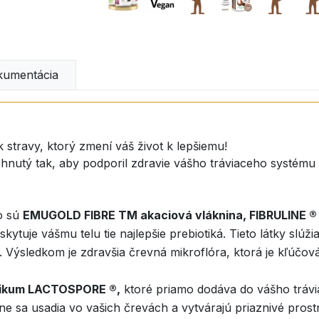
umentácia
travy, ktorý zmení váš život k lepšiemu!
rhnutý tak, aby podporil zdravie vášho tráviaceho systému 
o sú
EMUGOLD FIBRE TM akaciová vláknina, FIBRULINE ®
uje vášmu telu tie najlepšie prebiotiká. Tieto látky slúž
u. Výsledkom je zdravšia črevná mikroflóra, ktorá je kľúčová
tikum LACTOSPORE ®,
ktoré priamo dodáva do vášho trávi
ne sa usadia vo vašich črevách a vytvárajú priaznivé prost