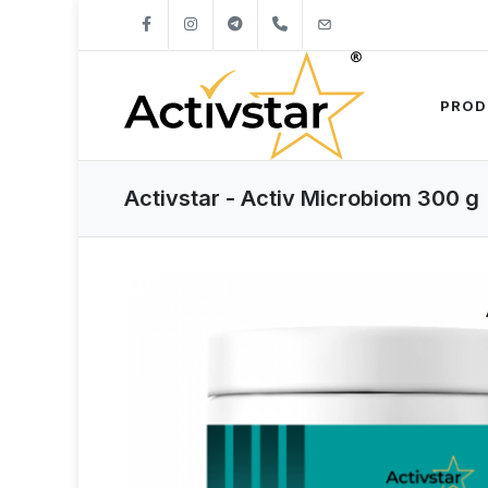
+421904262747
info@activstar.eu
PROD
Activstar - Activ Microbiom 300 g