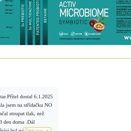
ala jsem na střídačku NO
al stoupat tlak, než
 3 den doma .Dál
íci byl na kontrole a
Čítať viac