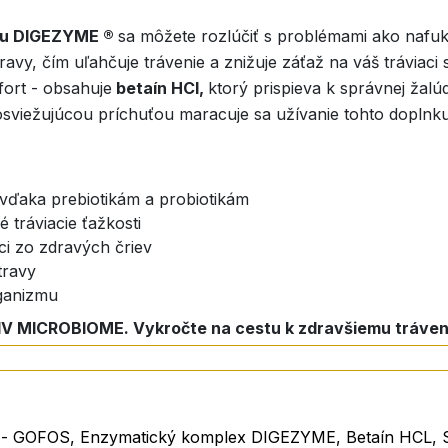
xu DIGEZYME ®
sa môžete rozlúčiť s problémami ako nafuk
vy, čím uľahčuje trávenie a znižuje záťaž na váš tráviaci 
ort - obsahuje
betaín HCl,
ktorý prispieva k správnej žalúd
osviežujúcou príchuťou maracuje sa užívanie tohto doplnk
vďaka prebiotikám a probiotikám
 tráviacie ťažkosti
ci zo zdravých čriev
travy
rganizmu
IV MICROBIOME. Vykročte na cestu k zdravšiemu tráveniu, s
 stravy, ktorý transformuje vaše zdravie a pohodu! Je nav
lu potrebnú vitalitu.
y - GOFOS, Enzymatický komplex DIGEZYME, Betaín HCL, St