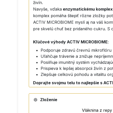
živín.
Navyše, vďaka
enzymatickému komple
komplex pomáha štiepiť rôzne zložky potra
ACTIV MICROBIOME myslí aj na váš komf
pre skvelú chuť bez pridaného cukru. S 
Kľúčové výhody ACTIV MICROBIOME
:
Podporuje zdravú črevnú mikroflóru 
Uľahčuje trávenie a znižuje nepríjemné
Posilňuje imunitný systém vychádzajú
Prispieva k lepšej absorpcii živín z po
Zlepšuje celkovú pohodu a vitalitu o
Doprajte svojmu telu to najlepšie s ACT
dnes!
ACTIV MICROBIOME
– revolučný doplnok
Zloženie
tráviaci systém, posilnil imunitu a dodal te
Vláknina z rep