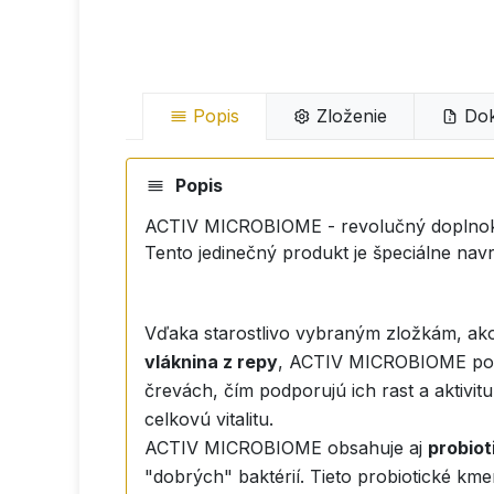
Popis
Zloženie
Dok
Popis
ACTIV MICROBIOME - revolučný doplnok s
Tento jedinečný produkt je špeciálne nav
Vďaka starostlivo vybraným zložkám, ak
vláknina z repy
, ACTIV MICROBIOME poskyt
črevách, čím podporujú ich rast a aktivit
celkovú vitalitu.
ACTIV MICROBIOME obsahuje aj
probio
"dobrých" baktérií. Tieto probiotické kme