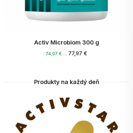
Activ Digest drink 100 g
45,88 €
44,50 € …
Produkty na každý deň
+
100%
bodov