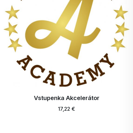
Zubná kefka Profi Ultra Care +
5,15 €