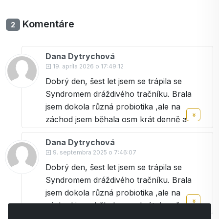
Komentáre
2
Dana Dytrychová
19. apríla 2026 o 17:49:12
Dobrý den, šest let jsem se trápila se
Syndromem dráždivého tračníku. Brala
jsem dokola různá probiotika ,ale na
záchod jsem běhala osm krát denně a
bála jsem se opustit domov.Co jsem začala
Dana Dytrychová
brát Activ fiber drink mám pokoj. Moc
9. septembra 2025 o 7:46:07
této firmě děkuji.
Dobrý den, šest let jsem se trápila se
Dana z Nymburka
Syndromem dráždivého tračníku. Brala
jsem dokola různá probiotika ,ale na
záchod jsem běhala osm krát denně a
bála jsem se opustit domov.Co jsem začala