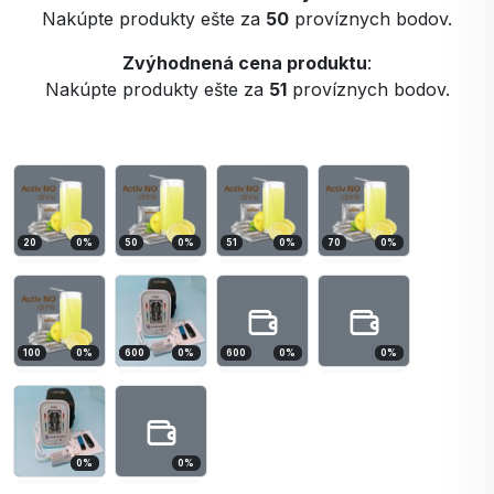
Nakúpte produkty ešte za
50
províznych bodov.
Zvýhodnená cena produktu
:
Nakúpte produkty ešte za
51
províznych bodov.
20
0
%
50
0
%
51
0
%
70
0
%
100
0
%
600
0
%
600
0
%
0
%
0
%
0
%