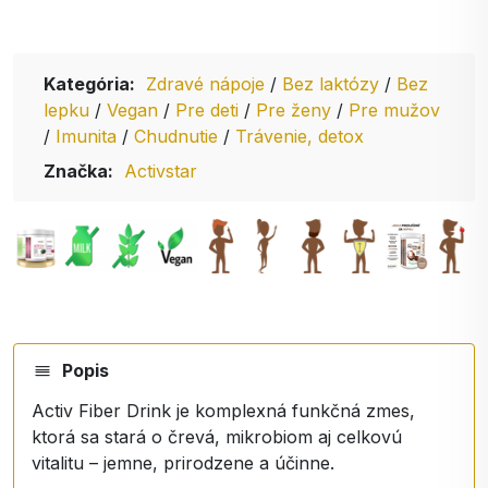
Kategória:
Zdravé nápoje
/
Bez laktózy
/
Bez
lepku
/
Vegan
/
Pre deti
/
Pre ženy
/
Pre mužov
/
Imunita
/
Chudnutie
/
Trávenie, detox
Značka:
Activstar
Popis
Activ Fiber Drink je komplexná funkčná zmes,
ktorá sa stará o črevá, mikrobiom aj celkovú
vitalitu – jemne, prirodzene a účinne.