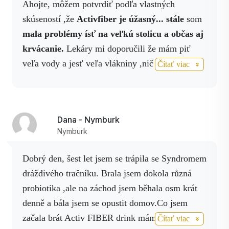
Ahojte, môžem potvrdiť podľa vlastných
črevách
pretrvávajú, ale som rada, že aspoň takto.
skúseností ,že
Activfiber je úžasný... stále
som
Pretože keď sú v rovnováhe črevá, je v
Taktiež dutiny stále kýcham a akonáhle si
mala problémy ísť na veľkú stolicu a občas aj
rovnováhe celé telo.
streknem Activ
nano sprej je to v poriadku.
krvácanie.
Lekáry mi doporučili že mám piť
Spolupracujem.
veľa vody a jesť veľa vlákniny ,nič nepomáhalo.
Čítať viac
Až keď som spoznala Elenku, ktorá mi poradila
užívanie Activfiber drinku.
Dávala som si ho
pravidelne ráno na lačno asi pol roka.
Dana - Nymburk
Výsledky však už boli po 4 dňoch.
Len som si
Nymburk
to vyprázdňovanie chcela úplne upraviť. Už
chodím našťastie každé ráno bez problémov a
Dobrý den, šest let jsem se trápila se Syndromem
nemám žiadne bolesti. Vďaka za tento zázrak a
dráždivého tračníku. Brala jsem dokola různá
veľké Dakujem aj pani Elenke.
probiotika ,ale na záchod jsem běhala osm krát
denně a bála jsem se opustit domov.Co jsem
začala brát Activ FIBER drink mám pokoj. Moc
Čítať viac