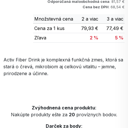
Odporúčaná maloobchodná cena
: 81,57 €
Cena bez DPH
: 68,54 €
Množstevná cena
2 a viac
3 a viac
Cena za 1 kus
79,93 €
77,49 €
Zľava
2 %
5 %
Activ Fiber Drink je komplexná funkčná zmes, ktorá sa
stará o črevá, mikrobiom aj celkovú vitalitu – jemne,
prirodzene a účinne.
Zvýhodnená cena produktu
:
Nakúpte produkty ešte za
20
províznych bodov.
Darček za body
: