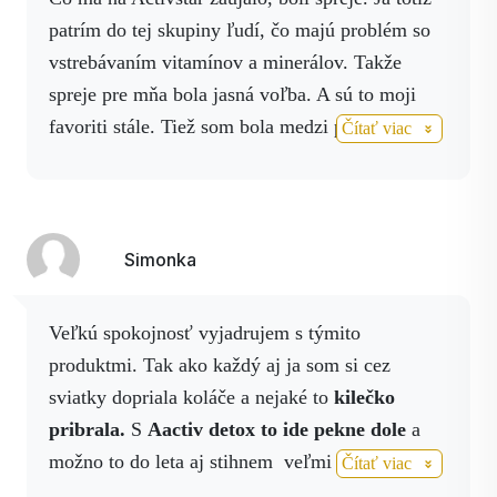
obnovujú rovnováhu
patrím do tej skupiny ľudí, čo majú problém so
črevnej mikroflóry.
🍓
Prírodná jahodová chuť bez kompromisov
vstrebávaním vitamínov a minerálov.
Takže
bez pridaného cukru,
spreje pre mňa bola jasná voľba.
A sú to moji
sladené stéviou,
favoriti stále.
Tiež som bola medzi prvými, kto
Čítať viac
vegánske,
začal používať Activ Fiber.
Sem s ním veľmi
GMO free,
spokojná.
vhodné na každodenné užívanie.
Simonka
🥤
Ako Activ Fiber Drink pôsobí?
✔ vyživuje črevá
Veľkú spokojnosť vyjadrujem s týmito
✔ podporuje pravidelnosť
produktmi. Tak ako každý aj ja som si cez
✔ harmonizuje mikrobiom
sviatky dopriala koláče a nejaké to
kilečko
✔ zlepšuje vstrebávanie živín
pribrala.
S
Aactiv detox to ide pekne dole
a
✔ podporuje imunitu
✔ prispieva k celkovej rovnováhe organizmu
možno to do leta aj stihnem veľmi mi pomohol
Čítať viac
aj
Activ fiber pritráviacich ťažkostiach.
Activ