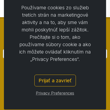
brát Activ fiber drink mám pokoj. Moc
Používame cookies zo služieb
této firmě děkuji.
tretích strán na marketingové
Dana z Nymburka
aktivity a na to, aby sme vám
mohli poskytnúť lepší zážitok.
Prečítajte si o tom, ako
© Copyright 2014 - 2026
Activstar
používame súbory cookie a ako
ich môžete ovládať kliknutím na
Prihlásiť
„Privacy Preferences“.
Prihláste sa k odberu noviniek a akcií
Kontakt
/
Obchodné podmienky
/
Prijať a zavrieť
Ochrana osobných údajov
/
Reklamačný poriadok
/
Reklamačný protokol
/
Odstúpenie od zmluvy
/
Privacy Preferences
Cookies