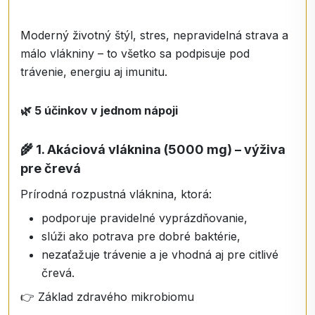
Moderný životný štýl, stres, nepravidelná strava a
málo vlákniny – to všetko sa podpisuje pod
trávenie, energiu aj imunitu.
🌿
5 účinkov v jednom nápoji
🌾
1. Akáciová vláknina (5000 mg) – výživa
pre črevá
Prírodná rozpustná vláknina, ktorá:
podporuje pravidelné vyprázdňovanie,
slúži ako potrava pre dobré baktérie,
nezaťažuje trávenie a je vhodná aj pre citlivé
črevá.
👉 Základ zdravého mikrobiomu