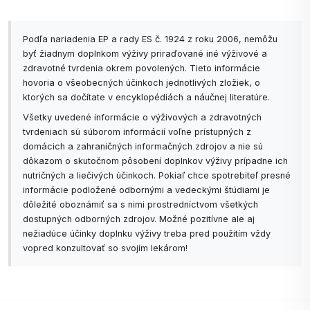
Podľa nariadenia EP a rady ES č. 1924 z roku 2006, nemôžu
byť žiadnym doplnkom výživy priraďované iné výživové a
zdravotné tvrdenia okrem povolených. Tieto informácie
hovoria o všeobecných účinkoch jednotlivých zložiek, o
ktorých sa dočítate v encyklopédiách a náučnej literatúre.
Všetky uvedené informácie o výživových a zdravotných
tvrdeniach sú súborom informácií voľne prístupných z
domácich a zahraničných informačných zdrojov a nie sú
dôkazom o skutočnom pôsobení doplnkov výživy prípadne ich
nutričných a liečivých účinkoch. Pokiaľ chce spotrebiteľ presné
informácie podložené odbornými a vedeckými štúdiami je
dôležité oboznámiť sa s nimi prostredníctvom všetkých
dostupných odborných zdrojov. Možné pozitívne ale aj
nežiadúce účinky doplnku výživy treba pred použitím vždy
vopred konzultovať so svojím lekárom!