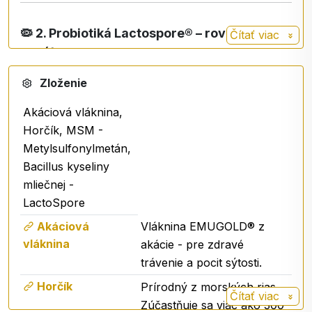
🦠
2. Probiotiká Lactospore® – rovnováha
Čítať viac
zvnútra
Obsahuje
spórové probiotiká Bacillus coagulans
,
Zloženie
ktoré:
Akáciová vláknina,
prežijú prechod tráviacim traktom,
Horčík, MSM -
podporujú rovnováhu črevnej mikroflóry,
Metylsulfonylmetán,
prispievajú k prirodzenej obranyschopnosti
Bacillus kyseliny
organizmu.
mliečnej -
LactoSpore
🌱
3. Prebiotiká LAMINARIA (Aquamin®) –
Akáciová
Vláknina EMUGOLD® z
minerálna výživa
vláknina
akácie - pre zdravé
trávenie a pocit sýtosti.
Prírodný komplex z morských rias:
Horčík
Prírodný z morských rias.
zdroj vápnika, horčíka a stopových minerálov,
Čítať viac
Zúčastňuje sa viac ako 300
podporuje správnu funkciu tráviaceho traktu,