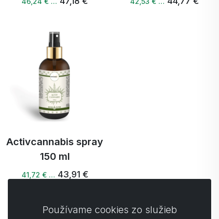
47,18 €
44,77 €
46,24 € …
42,53 € …
Activcannabis spray
150 ml
43,91 €
41,72 € …
Používame cookies zo služieb