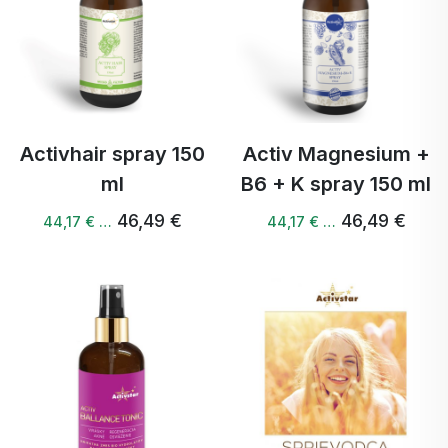
Activhair spray 150
Activ Magnesium +
ml
B6 + K spray 150 ml
46,49 €
46,49 €
44,17 € …
44,17 € …