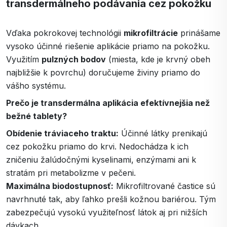
transdermálneho podávania cez pokožku
Vďaka pokrokovej technológii
mikrofiltrácie
prinášame
vysoko účinné riešenie aplikácie priamo na pokožku.
Využitím
pulzných bodov
(miesta, kde je krvný obeh
najbližšie k povrchu) doručujeme živiny priamo do
vášho systému.
Prečo je transdermálna aplikácia efektívnejšia než
bežné tablety?
Obídenie tráviaceho traktu:
Účinné látky prenikajú
cez pokožku priamo do krvi. Nedochádza k ich
zničeniu žalúdočnými kyselinami, enzýmami ani k
stratám pri metabolizme v pečeni.
Maximálna biodostupnosť:
Mikrofiltrované častice sú
navrhnuté tak, aby ľahko prešli kožnou bariérou. Tým
zabezpečujú vysokú využiteľnosť látok aj pri nižších
dávkach.