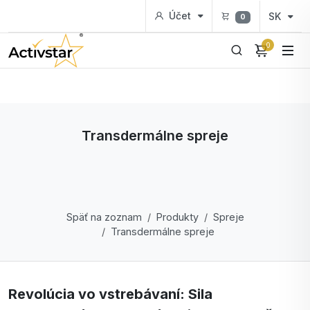
Účet
SK
0
0
Transdermálne spreje
Späť na zoznam
Produkty
Spreje
Transdermálne spreje
Revolúcia vo vstrebávaní: Sila