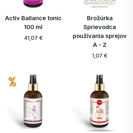
Activ Ballance tonic
Brožúrka
100 ml
Sprievodca
používania sprejov
41,07 €
A - Z
1,07 €