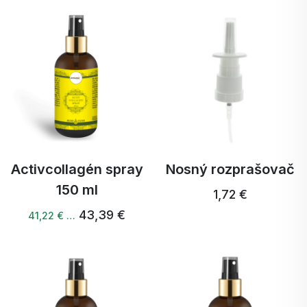
Activcollagén spray
Nosný rozprašovač
150 ml
1,72 €
43,39 €
41,22 € …