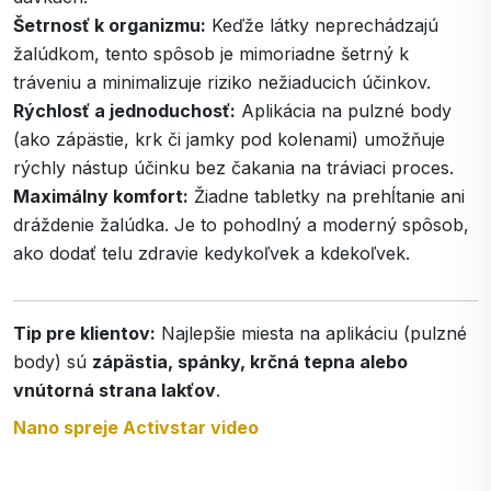
Šetrnosť k organizmu:
Keďže látky neprechádzajú
žalúdkom, tento spôsob je mimoriadne šetrný k
tráveniu a minimalizuje riziko nežiaducich účinkov.
Rýchlosť a jednoduchosť:
Aplikácia na pulzné body
(ako zápästie, krk či jamky pod kolenami) umožňuje
rýchly nástup účinku bez čakania na tráviaci proces.
Maximálny komfort:
Žiadne tabletky na prehĺtanie ani
dráždenie žalúdka. Je to pohodlný a moderný spôsob,
ako dodať telu zdravie kedykoľvek a kdekoľvek.
Tip pre klientov:
Najlepšie miesta na aplikáciu (pulzné
body) sú
zápästia, spánky, krčná tepna alebo
vnútorná strana lakťov
.
Nano spreje Activstar video