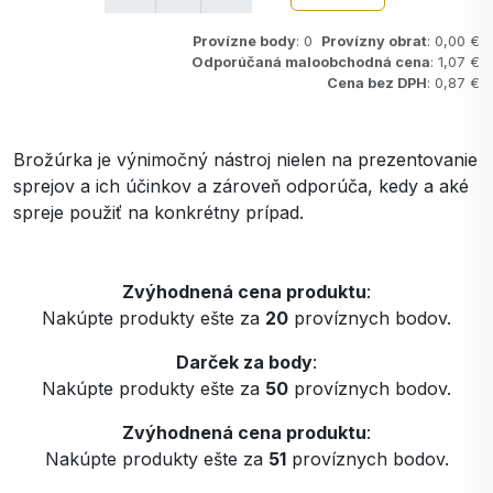
Provízne body
: 0
Provízny obrat
: 0,00 €
Odporúčaná maloobchodná cena
: 1,07 €
Cena bez DPH
: 0,87 €
Brožúrka je výnimočný nástroj nielen na prezentovanie
sprejov a ich účinkov a zároveň odporúča, kedy a aké
spreje použiť na konkrétny prípad.
Zvýhodnená cena produktu
:
Nakúpte produkty ešte za
20
províznych bodov.
Darček za body
:
Nakúpte produkty ešte za
50
províznych bodov.
Zvýhodnená cena produktu
:
Nakúpte produkty ešte za
51
províznych bodov.