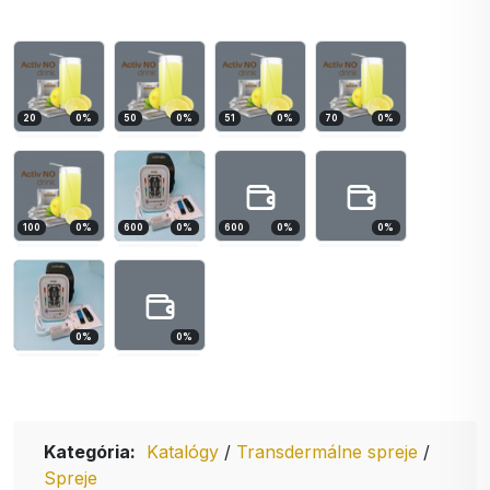
20
0
%
50
0
%
51
0
%
70
0
%
100
0
%
600
0
%
600
0
%
0
%
0
%
0
%
Kategória:
Katalógy
/
Transdermálne spreje
/
Spreje