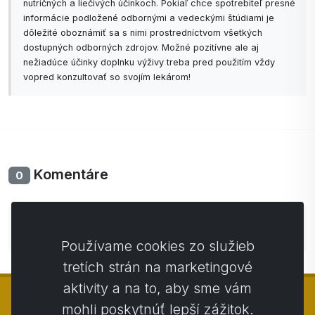
nutričných a liečivých účinkoch. Pokiaľ chce spotrebiteľ presné
informácie podložené odbornými a vedeckými štúdiami je
dôležité oboznámiť sa s nimi prostredníctvom všetkých
dostupných odborných zdrojov. Možné pozitívne ale aj
nežiadúce účinky doplnku výživy treba pred použitím vždy
vopred konzultovať so svojím lekárom!
Komentáre
0
Zatiaľ bez komentárov. Buďte prvý so svojim
komentárom.
Používame cookies zo služieb
tretích strán na marketingové
aktivity a na to, aby sme vám
mohli poskytnúť lepší zážitok.