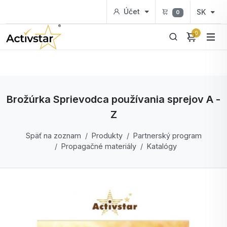
Účet
SK
0
0
Brožúrka Sprievodca používania sprejov A -
Z
Späť na zoznam
Produkty
Partnerský program
Propagačné materiály
Katalógy