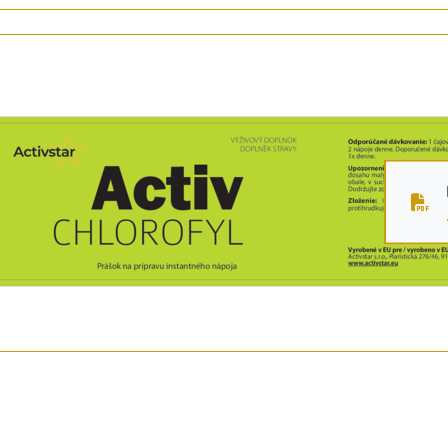
bo zelenými nápojmi
vhodný?
c prírodnej rovnováhy
e telo, ľahkosť a vnútornú sviežosť