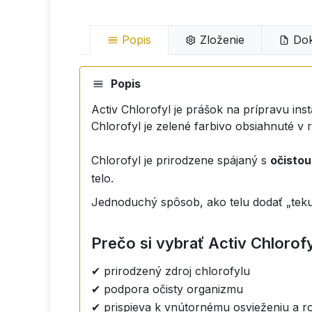
Popis
Zloženie
Dok
Popis
Activ Chlorofyl je prášok na prípravu ins
Chlorofyl je zelené farbivo obsiahnuté v 
Chlorofyl je prirodzene spájaný s
očistou
telo.
Jednoduchý spôsob, ako telu dodať „tekut
Prečo si vybrať Activ Chlorof
✔ prirodzený zdroj chlorofylu
✔ podpora očisty organizmu
✔ prispieva k vnútornému osvieženiu a 