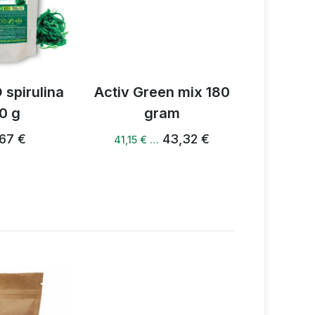
 spirulina
Activ Green mix 180
Activ an
0 g
gram
10
67 €
43,32 €
41,15 € …
50,36 €