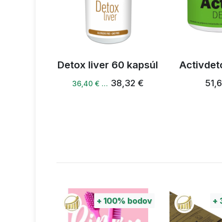
ox + 240
Detox liver 60 kapsúl
Activdet
am
38,32 €
51,
36,40 € …
2,68 €
+
100%
bodov
+