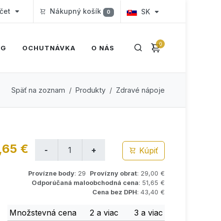
čet
Nákupný košík
SK
0
0
OG
OCHUTNÁVKA
O NÁS
Späť na zoznam
Produkty
Zdravé nápoje
,65 €
Kúpiť
Provízne body
: 29
Provízny obrat
: 29,00 €
Odporúčaná maloobchodná cena
: 51,65 €
Cena bez DPH
: 43,40 €
Množstevná cena
2 a viac
3 a viac