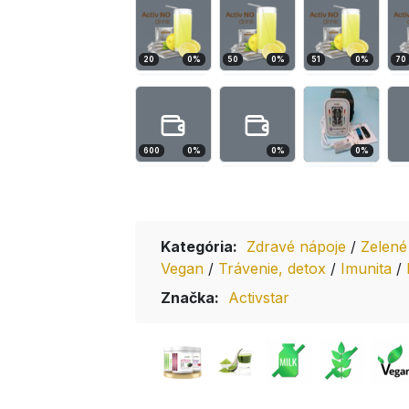
20
0
%
50
0
%
51
0
%
70
600
0
%
0
%
0
%
Kategória:
Zdravé nápoje
/
Zelené
Vegan
/
Trávenie, detox
/
Imunita
/
Značka:
Activstar