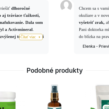
yriešiť
dlhoročné
Chcem sa s vami podeliť o novú skúsenosť. Nosím
 aj tráviace ťažkosti,
okuliare a v no
é nafukovanie. Dala som
vyšetriť zrak,
ab
fyl a Activmineral
.
Pani doktorka mi
 zvýšenej teplote, keď si
do blízka na pr
Čítať viac
ne, a to bez použitia
správe som začal
Elenka - Priev
itíde výborne zaberá
kapsule Activ E
lupracujem
pol roku užívani
pani doktorku ľ
Podobné produkty
správa, skutočne 
výsledok sa dos