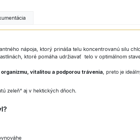
umentácia
tantného nápoja, ktorý prináša telu koncentrovanú silu chlo
rastlinách, ktoré pomáha udržiavať telo v optimálnom stave 
 organizmu, vitalitou a podporou trávenia
, preto je ideá
ú zeleň“ aj v hektických dňoch.
yl?
rovnováhe