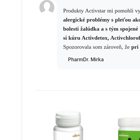
Produkty Activstar mi pomohli v
alergické problémy s pleťou ako
bolesti žalúdka a s tým spojen
si kúru Activdetox, Activchloro
Spozorovala som zároveň, že
pri
dám Cordycoffee
teplota mi kles
PharmDr. Mirka
liekov. Mojej známej pri
encefal
Activ NO drink
. Ďakujem a spo