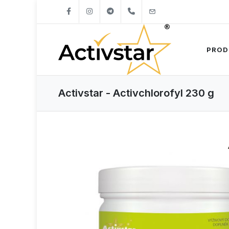
+421904262747
info@activstar.eu
PROD
Activstar - Activchlorofyl 230 g