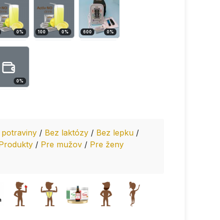
0
%
100
0
%
600
0
%
0
%
 potraviny
/
Bez laktózy
/
Bez lepku
/
Produkty
/
Pre mužov
/
Pre ženy