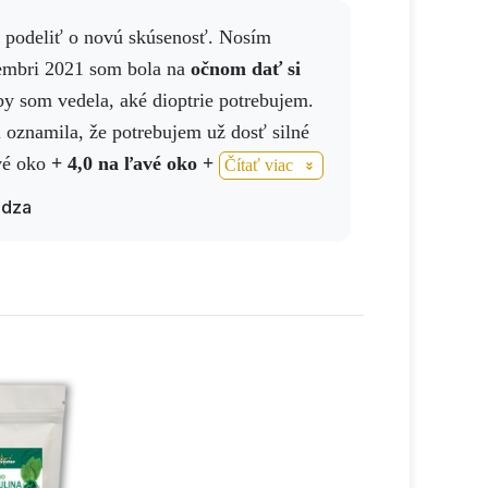
vembri 2021 som bola na
očnom dať si
y som vedela, aké dioptrie potrebujem.
 oznamila, že potrebujem už dosť silné
avé oko
+ 4,0 na ľavé oko + 3,75
Po tejto
Čítať viac
a pravidelne s
Activ Chlorofylom piť
idza
ye a iné produkty
Activstar. Zhruba po
a produktov som dnes milo prekvapila
avé oko +
3,25 pravé oko + 3,15
. Úžasná
sa oplatí pravidelne piť produkty a
taví. Všetkým doporučujem.