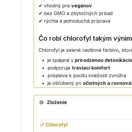
✔ vhodný pre
vegánov
✔ bez GMO a zbytočných prísad
✔ rýchla a jednoduchá príprava
Čo robí chlorofyl takým výn
Chlorofyl je zelené rastlinné farbivo, ktor
je spájané s
prirodzenou detoxikáci
podporuje
tráviaci komfort
prispieva k pocitu sviežosti zvnútra
je obľúbený pri
očistných a rovnov
V tekutej forme sa ľahko vstrebáva a je
Zloženie
Jednoduché užívanie
✔ 1× denne rozmiešať odporúčanú dávku
Chlorofyl
✔ vhodné ráno nalačno alebo počas dňa