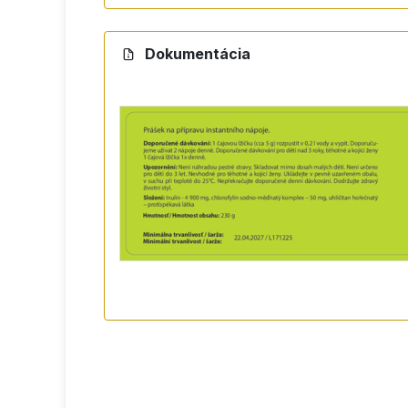
✔ možné kombinovať s detoxikačnými ale
Dokumentácia
Pre koho je Activ Chlorofyl 
✔ pri potrebe očisty organizmu
✔ pri pocite únavy a zaťaženia
✔ ako podpora trávenia
✔ pri zmene životného štýlu
✔ pre každého, kto chce telu dopriať via
Activ Chlorofyl
– čistá zelená energia pr