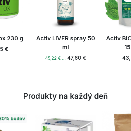
ox 230 g
Activ LIVER spray 50
Activ BIO
ml
15
65 €
47,60 €
43,
45,22 € …
Produkty na každý deň
30%
bodov