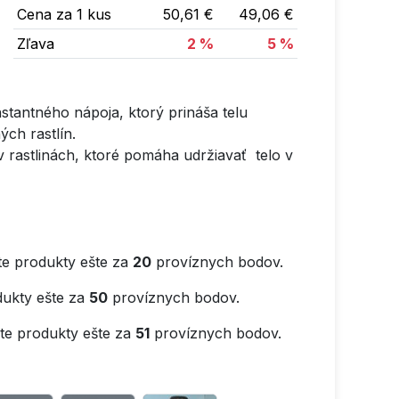
Cena za 1 kus
50,61 €
49,06 €
Zľava
2 %
5 %
nstantného nápoja, ktorý prináša telu
ch rastlín.
v rastlinách, ktoré pomáha udržiavať telo v
e produkty ešte za
20
províznych bodov.
ukty ešte za
50
províznych bodov.
e produkty ešte za
51
províznych bodov.