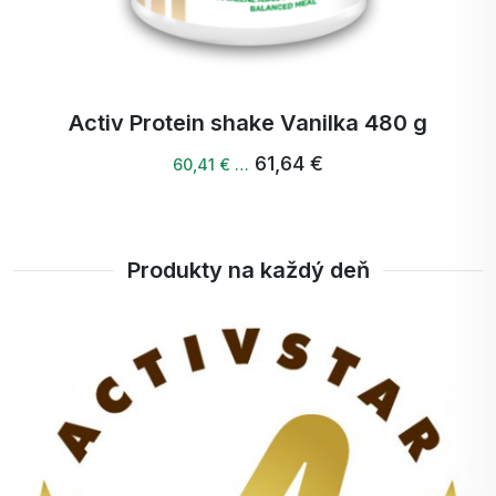
Často kladené otázky:
1. Je tento proteín vhodný pre alergikov?
Activ Protein shake Čokoláda obsahuje mandle a
srvátkový proteín, preto nie je vhodný pre osoby s
Activ Protein shake Vanilka 480 g
alergiou na orechy alebo laktózu. Obsahuje však
alternatívne zdroje bielkovín (ryžový a mandľový
61,64 €
60,41 € …
proteín), ktoré ocenia osoby preferujúce rastlinné
zložky.
2. Môžem ho používať ako náhradu jedla?
Áno! Vďaka komplexnému zloženiu bielkovín,
Produkty na každý deň
vlákniny, vitamínov a minerálov je vhodný ako
rýchla náhrada jedla.
3. Je shake vhodný na večer?
Absolútne! Obsahuje ľahko stráviteľné bielkoviny a
probiotiká, ktoré podporujú regeneráciu počas
spánku a nezaťaží váš žalúdok.