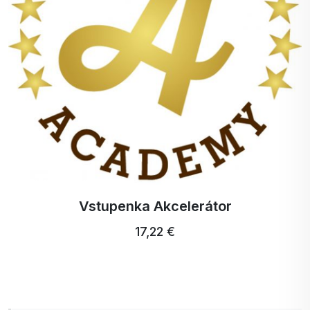
Prečo by ste mali konať hneď teraz?
Activ Protein shake Čokoláda nie je len o výžive –
je to spôsob, ako dosiahnuť svoje ciele rýchlejšie,
zdravšie a s úsmevom na tvári. Už žiadne
kompromisy medzi chuťou a kvalitou. Urobte krok
k lepšiemu ja už dnes.
Objednajte si teraz a zažite rozdiel!
Nečakajte, kým budú zásoby vypredané. Vaše telo
si zaslúži to najlepšie.
Activ Protein shake Čokoláda – viac ako proteín,
je to životný štýl!
Vstupenka Akcelerátor
Vyvážené jedlo 30 porcií.
17,22 €