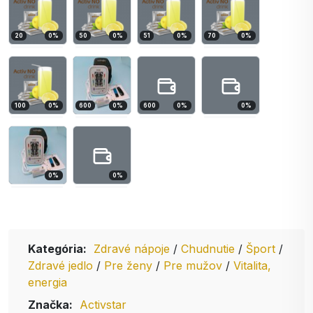
20
0
%
50
0
%
51
0
%
70
0
%
100
0
%
600
0
%
600
0
%
0
%
0
%
0
%
Kategória:
Zdravé nápoje
/
Chudnutie
/
Šport
/
Zdravé jedlo
/
Pre ženy
/
Pre mužov
/
Vitalita,
energia
Značka:
Activstar