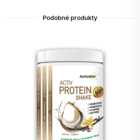
Vaše telo si zaslúži to najlepšie.
Podobné produkty
Každý, kto miluje čokoládu: Lahodná čokoládová
chuť zaručí, že si tento proteín zamilujete už pri
prvom dúšku.
Ako si pripraviť Activ Protein shake Čokoláda?
1. Zmiešajte 16 g (2 polievkové lyžice) proteínu s
200 – 300 ml vody, mlieka alebo rastlinného
mlieka.
2. Pretrepte v shakeri alebo rozmixujte v mixéri pre
dokonale hladkú konzistenciu.
3. Užite si bohatú čokoládovú chuť a pocit, že
robíte niečo dobré pre svoje telo.
Tip: Pridajte ovocie, orechy alebo ľad a vytvorte si
vlastný smoothies nápoj plný energie.