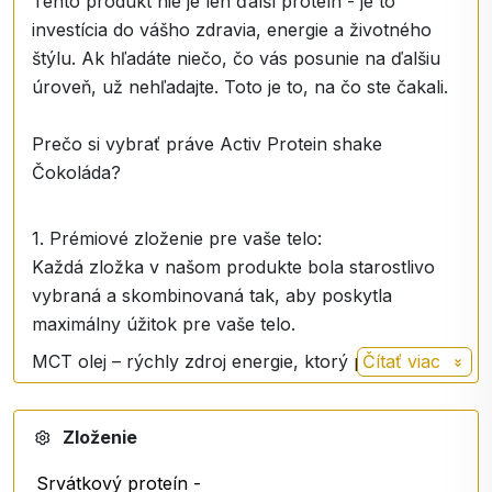
Tento produkt nie je len ďalší proteín - je to
investícia do vášho zdravia, energie a životného
štýlu. Ak hľadáte niečo, čo vás posunie na ďalšiu
úroveň, už nehľadajte. Toto je to, na čo ste čakali.
Prečo si vybrať práve Activ Protein shake
Čokoláda?
1. Prémiové zloženie pre vaše telo:
Každá zložka v našom produkte bola starostlivo
vybraná a skombinovaná tak, aby poskytla
maximálny úžitok pre vaše telo.
MCT olej – rýchly zdroj energie, ktorý podporuje
Čítať viac
spaľovanie tukov a mentálny výkon.
Probiotiká LACTOSPORE 6M® – podpora zdravej
Zloženie
črevnej mikroflóry, ktorá zlepšuje trávenie a
imunitu.
Srvátkový proteín -