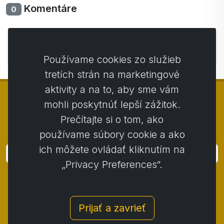
Komentáre
0
Zatiaľ bez komentárov. Buďte prvý so svojim
komentárom.
Používame cookies zo služieb
tretích strán na marketingové
aktivity a na to, aby sme vám
mohli poskytnúť lepší zážitok.
Prečítajte si o tom, ako
© Copyright 2014 - 2026
Activstar
používame súbory cookie a ako
ich môžete ovládať kliknutím na
Prihlásiť
„Privacy Preferences“.
Prihláste sa k odberu noviniek a akcií
Kontakt
/
Obchodné podmienky
/
Prijať a zavrieť
Ochrana osobných údajov
/
Reklamačný poriadok
/
Reklamačný protokol
/
Odstúpenie od zmluvy
/