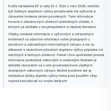
Podľa nariadenia EP a rady ES č. 1924 z roku 2006, nemôžu
byť žiadnym doplnkom výživy priraďované iné výživové a
zdravotné tvrdenia okrem povolených. Tieto informácie
hovoria o všeobecných účinkoch jednotlivých zložiek, o
ktorých sa dočítate v encyklopédiách a náučnej literatúre.
Všetky uvedené informácie o výživových a zdravotných
tvrdeniach sú súborom informácií voľne prístupných z
domácich a zahraničných informačných zdrojov a nie sú
dôkazom o skutočnom pôsobení doplnkov výživy prípadne ich
nutričných a liečivých účinkoch. Pokiaľ chce spotrebiteľ presné
informácie podložené odbornými a vedeckými štúdiami je
dôležité oboznámiť sa s nimi prostredníctvom všetkých
dostupných odborných zdrojov. Možné pozitívne ale aj
nežiadúce účinky doplnku výživy treba pred použitím vždy
vopred konzultovať so svojím lekárom!