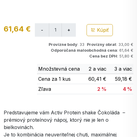
61,64 €
Kúpiť
Provízne body
: 33
Provízny obrat
: 33,00 €
Odporúčaná maloobchodná cena
: 61,64 €
Cena bez DPH
: 51,80 €
Množstevná cena
2 a viac
3 a viac
Cena za 1 kus
60,41 €
59,18 €
Zľava
2 %
4 %
Predstavujeme vám Activ Protein shake Čokoláda –
prémiový proteínový nápoj, ktorý nie je len o
bielkovinách.
Je to kombinácia neuveriteľnej chuti, maximálnej