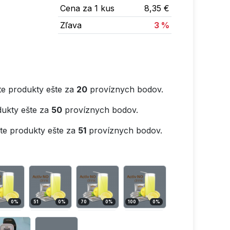
Cena za 1 kus
8,35 €
Zľava
3 %
e produkty ešte za
20
províznych bodov.
ukty ešte za
50
províznych bodov.
e produkty ešte za
51
províznych bodov.
0
%
51
0
%
70
0
%
100
0
%