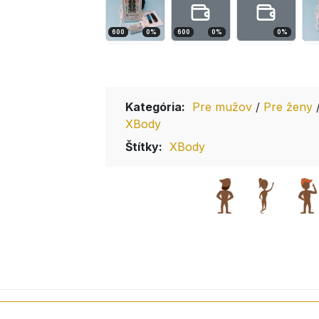
600
0
%
600
0
%
0
%
Kategória:
Pre mužov
/
Pre ženy
XBody
Štítky:
XBody