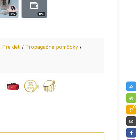
0
%
0
%
/
Pre deti
/
Propagačné pomôcky
/
0