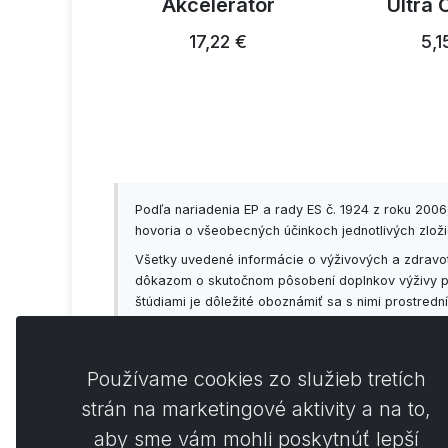
ky 300g
Akcelerátor
Ultra 
3 €
17,22 €
5,1
Podľa nariadenia EP a rady ES č. 1924 z roku 200
hovoria o všeobecných účinkoch jednotlivých zložie
Všetky uvedené informácie o výživových a zdravot
dôkazom o skutočnom pôsobení doplnkov výživy prí
štúdiami je dôležité oboznámiť sa s nimi prostred
vždy vopred konzultovať so svojím lekárom!
Používame cookies zo služieb tretích
strán na marketingové aktivity a na to,
aby sme vám mohli poskytnúť lepší