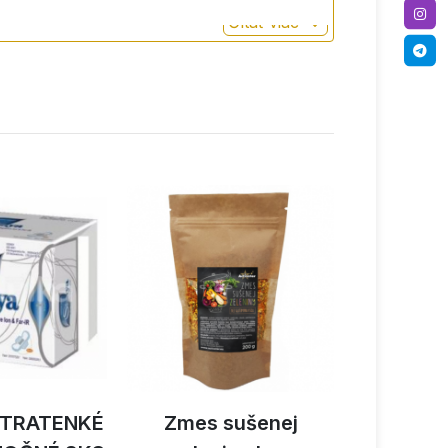
Čítať viac
LTRATENKÉ
Zmes sušenej
Activ 