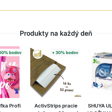
Produkty na každý deň
00%
bodov
+
30%
bodov
fka Profi
ActivStrips pracie
SHUYA U