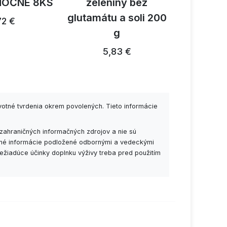
NOČNÉ 8KS
zeleniny bez
reishi 
glutamátu a soli 200
1
72 €
g
26,91 €
5,83 €
votné tvrdenia okrem povolených. Tieto informácie
zahraničných informačných zdrojov a nie sú
esné informácie podložené odbornými a vedeckými
ežiadúce účinky doplnku výživy treba pred použitím