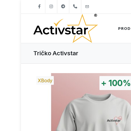
+421904262747
info@activstar.eu
PROD
Tričko Activstar
XBody
+
100%