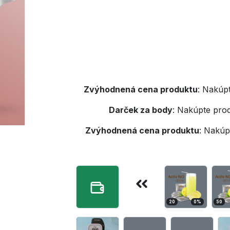
Zvýhodnená cena produktu
:
Nakúpt
Darček za body
:
Nakúpte prod
Zvýhodnená cena produktu
:
Nakúpt
20
0
%
50