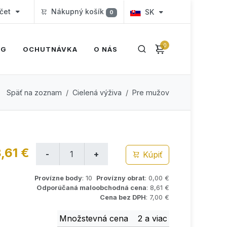
čet
Nákupný košík
SK
0
0
OG
OCHUTNÁVKA
O NÁS
Späť na zoznam
Cielená výživa
Pre mužov
,61 €
Kúpiť
Provízne body
: 10
Provízny obrat
: 0,00 €
Odporúčaná maloobchodná cena
: 8,61 €
Cena bez DPH
: 7,00 €
Množstevná cena
2 a viac