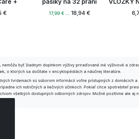
Care +
pásiky na 32 praní
VLOŽKY 
5 €
18,94 €
6,
17,99 € …
6, nemôžu byť žiadnym doplnkom výživy priraďované iné výživové a zdra
k, o ktorých sa dočítate v encyklopédiách a náučnej literatúre.
ných tvrdeniach sú súborom informácií voľne prístupných z domácich a 
padne ich nutričných a liečivých účinkoch. Pokiaľ chce spotrebiteľ pr
níctvom všetkých dostupných odborných zdrojov. Možné pozitívne ale aj n