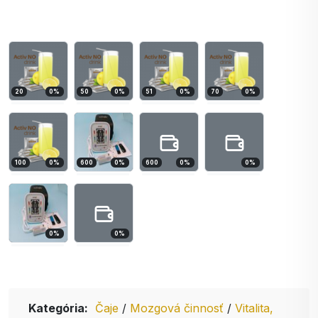
20
0
%
50
0
%
51
0
%
70
0
%
100
0
%
600
0
%
600
0
%
0
%
0
%
0
%
Kategória:
Čaje
/
Mozgová činnosť
/
Vitalita,