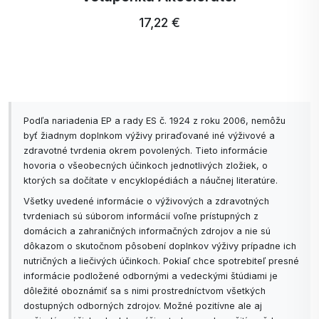
17,22 €
Podľa nariadenia EP a rady ES č. 1924 z roku 2006, nemôžu
byť žiadnym doplnkom výživy priraďované iné výživové a
zdravotné tvrdenia okrem povolených. Tieto informácie
hovoria o všeobecných účinkoch jednotlivých zložiek, o
ktorých sa dočítate v encyklopédiách a náučnej literatúre.
Všetky uvedené informácie o výživových a zdravotných
tvrdeniach sú súborom informácií voľne prístupných z
domácich a zahraničných informačných zdrojov a nie sú
dôkazom o skutočnom pôsobení doplnkov výživy prípadne ich
nutričných a liečivých účinkoch. Pokiaľ chce spotrebiteľ presné
informácie podložené odbornými a vedeckými štúdiami je
dôležité oboznámiť sa s nimi prostredníctvom všetkých
dostupných odborných zdrojov. Možné pozitívne ale aj