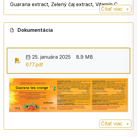
Guarana extract, Zelený čaj extract, Vitamín C
Čítať viac
https://sk.wikipedia.org/wiki/Paul%C3%ADnia_
Dokumentácia
25. januára 2025
8.9 MB
677.pdf
Čítať viac