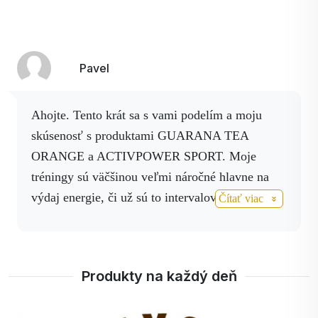
Pavel
Ahojte. Tento krát sa s vami podelím a moju
skúsenosť s produktami GUARANA TEA
ORANGE a ACTIVPOWER SPORT. Moje
tréningy sú väčšinou veľmi náročné hlavne na
výdaj energie, či už sú to intervalový tréningy ,
Čítať viac
kopce alebo dlhé trate a preto potrebujem niečo
na povzbudenie a samozrejme doplnenie
všetkých potrebných vitamínov , minerálov a
Produkty na každý deň
živín potrebných na čo najlepší výkon. Tieto dva
produkty si miešam spolu, aby som telo