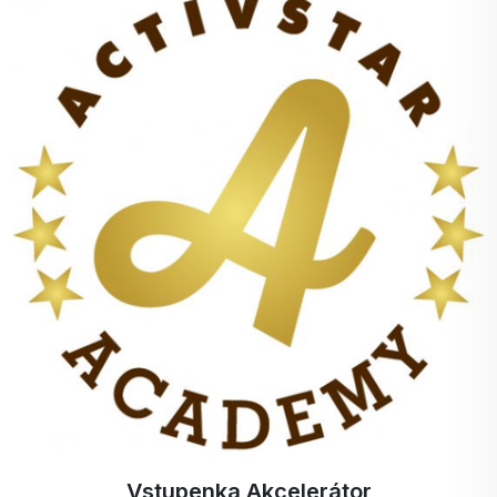
dostatočne namotivoval na tréning a v
dostatočnom predstihu pred tréningom, aby som
bol aj dostatočne zavodnený. Musím povedať že
som maximálne spokojný a odporúčam každému
kto rád trénuje alebo sa potrebuje ráno nakopnúť
niečím zdravým alebo má v obľube turistiku.
Takže k zhrnutiu : Doplnenie živým potrebných
na výkon + nakopnutie organizmu na výkon ,
stačí raz vyskúšať a budete určite spokojný.
Zatiaľ sa držte , buďte zdravý a pracujte na sebe
;)
Vstupenka Akcelerátor