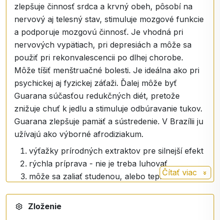
zlepšuje činnosť srdca a krvný obeh, pôsobí na
nervový aj telesný stav, stimuluje mozgové funkcie
a podporuje mozgovú činnosť. Je vhodná pri
nervových vypätiach, pri depresiách a môže sa
použiť pri rekonvalescencii po dlhej chorobe.
Môže tíšiť menštruačné bolesti. Je ideálna ako pri
psychickej aj fyzickej záťaži. Ďalej môže byť
Guarana súčasťou redukčných diét, pretože
znižuje chuť k jedlu a stimuluje odbúravanie tukov.
Guarana zlepšuje pamäť a sústredenie. V Brazílii ju
užívajú ako výborné afrodiziakum.
výťažky prírodných extraktov pre silnejší efekt
rýchla príprava - nie je treba luhovať
Čítať viac
môže sa zaliať studenou, alebo teplou vodou
do 65 stupňov
Zloženie
Zroj informácií: