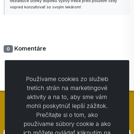
nežiadúce účinky doplnku výživy treba pred použitím vždy
vopred konzultovať so svojím lekárom!
Komentáre
0
Zatiaľ bez komentárov. Buďte prvý so svojim
komentárom.
Používame cookies zo služieb
tretích strán na marketingové
aktivity a na to, aby sme vám
mohli poskytnúť lepší zážitok.
Prečítajte si o tom, ako
© Copyright 2014 - 2026
Activstar
používame súbory cookie a ako
ich môžete ovládať kliknutím na