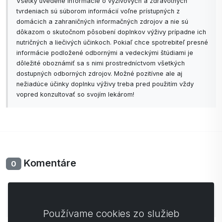
Všetky uvedené informácie o výživových a zdravotných
tvrdeniach sú súborom informácií voľne prístupných z
domácich a zahraničných informačných zdrojov a nie sú
dôkazom o skutočnom pôsobení doplnkov výživy prípadne ich
nutričných a liečivých účinkoch. Pokiaľ chce spotrebiteľ presné
informácie podložené odbornými a vedeckými štúdiami je
dôležité oboznámiť sa s nimi prostredníctvom všetkých
dostupných odborných zdrojov. Možné pozitívne ale aj
nežiadúce účinky doplnku výživy treba pred použitím vždy
vopred konzultovať so svojím lekárom!
Komentáre
0
Zatiaľ bez komentárov. Buďte prvý so svojim
komentárom.
Používame cookies zo služieb