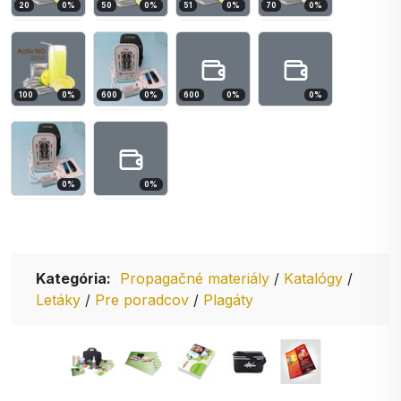
20
0
%
50
0
%
51
0
%
70
0
%
100
0
%
600
0
%
600
0
%
0
%
0
%
0
%
Kategória:
Propagačné materiály
/
Katalógy
/
Letáky
/
Pre poradcov
/
Plagáty