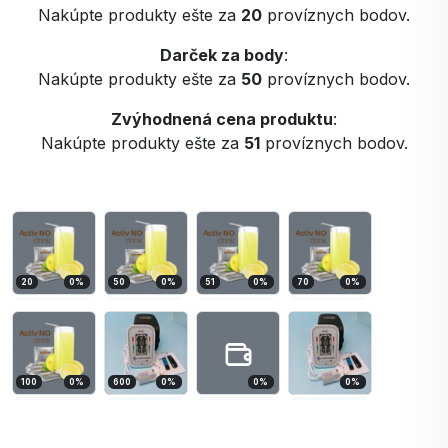
Nakúpte produkty ešte za
20
províznych bodov.
Darček za body
:
Nakúpte produkty ešte za
50
províznych bodov.
Zvýhodnená cena produktu
:
Nakúpte produkty ešte za
51
províznych bodov.
20
0
%
50
0
%
51
0
%
70
0
%
100
0
%
600
0
%
0
%
0
%