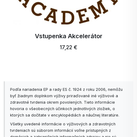
Vstupenka Akcelerátor
17,22 €
Podľa nariadenia EP a rady ES č. 1924 z roku 2006, nemôžu
byť žiadnym doplnkom výživy priraďované iné výživové a
zdravotné tvrdenia okrem povolených. Tieto informácie
hovoria o všeobecných účinkoch jednotlivých zložiek, o
ktorých sa dočítate v encyklopédiách a náučnej literatúre.
Všetky uvedené informácie o výživových a zdravotných
tvrdeniach sú súborom informácií voľne prístupných z
domácich a zahraničných informačných zdrojov a nie sú