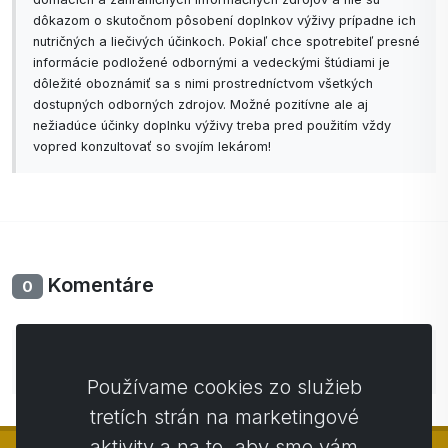
dôkazom o skutočnom pôsobení doplnkov výživy prípadne ich
nutričných a liečivých účinkoch. Pokiaľ chce spotrebiteľ presné
informácie podložené odbornými a vedeckými štúdiami je
dôležité oboznámiť sa s nimi prostredníctvom všetkých
dostupných odborných zdrojov. Možné pozitívne ale aj
nežiadúce účinky doplnku výživy treba pred použitím vždy
vopred konzultovať so svojím lekárom!
Komentáre
0
Zatiaľ bez komentárov. Buďte prvý so svojim
komentárom.
Používame cookies zo služieb
tretích strán na marketingové
aktivity a na to, aby sme vám