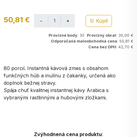
50,81 €
Kúpiť
Provízne body
: 30
Provízny obrat
: 30,00 €
Odporúčaná maloobchodná cena
: 50,81 €
Cena bez DPH
: 42,70 €
80 porcií. Instantná kávová zmes s obsahom
funkčných húb a inulínu z čakanky, určená ako
doplnok bežnej stravy.
Spája chuť kvalitnej instantnej kávy Arabica s
vybranými rastlinnými a hubovými zložkami.
Zvýhodnená cena produktu
: