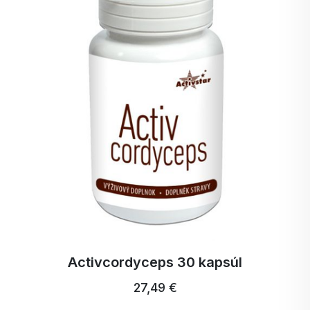
inulín a oligofruktózu. Nielen v Európe, ale aj v
USA sú Orafti® inulín a oligofruktóza od BENEO
uznávané oficiálnymi orgánmi. Inulín a
oligofruktóza od spoločnosti BENEO z koreňa
čakanky sú teraz oficiálne na zozname
schválených potravinových vlákien publikovanom
FDA. Vláknina z koreňa čakanky sú jediné
osvedčené prebiotiká na rastlinnej báze.
Zodpovedajúca vedecká databáza prebiotickej
vlákniny BENEO je najsilnejšia v potravinárskom
priemysle.
Activcordyceps 30 kapsúl
27,49 €