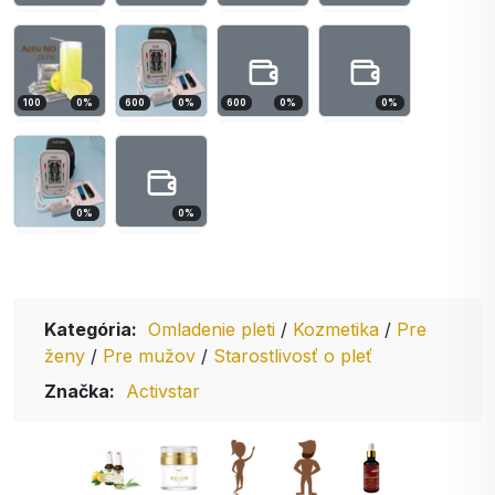
100
0
%
600
0
%
600
0
%
0
%
0
%
0
%
Kategória:
Omladenie pleti
/
Kozmetika
/
Pre
ženy
/
Pre mužov
/
Starostlivosť o pleť
Značka:
Activstar