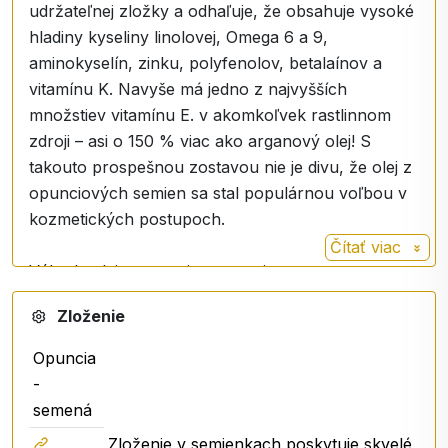
udržateľnej zložky a odhaľuje, že obsahuje vysoké
hladiny kyseliny linolovej, Omega 6 a 9,
aminokyselín, zinku, polyfenolov, betalaínov a
vitamínu K. Navyše má jedno z najvyšších
množstiev vitamínu E. v akomkoľvek rastlinnom
zdroji – asi o 150 % viac ako arganový olej! S
takouto prospešnou zostavou nie je divu, že olej z
opunciových semien sa stal populárnou voľbou v
kozmetických postupoch.
Čítať viac
Výhody oleja zo semien opuncie
Zloženie
Upokojujúce pokožku. Opunciový olej je plný
flavonoidov a zinku, ktorý pomáha zmierniť zápal
Opuncia
a upokojiť podráždenie. Antivírusové a
-
antibakteriálne vlastnosti pomáhajú riešiť problémy
semená
s akné a prírodná zložka ponúka liečivý dotyk,
Zloženie v semienkach poskytuje skvelé