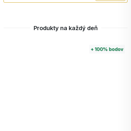
predčasného starnutia. Táto zložka môže
stimulovať produkciu kolagénu, minimalizovať
poškodenie znečistením a UV žiarením a znížiť
Produkty na každý deň
výskyt vrások.
Zlepšuje tón pleti. S pomocou vitamínu K, olej z
+
100%
bodov
opuncie minimalizuje prasknuté kapiláry, rozjasňuje
pleť a zosvetľuje tmavé kruhy. Udržateľná zložka
tiež pôsobí ako obrana proti hyperpigmentácii a jej
vyživujúce vlastnosti zanechávajú pokožku jemnú
a hladkú.