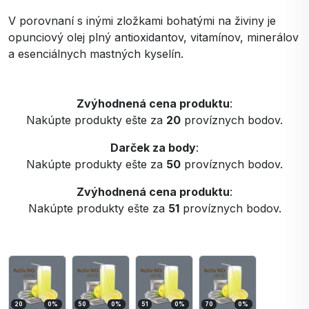
V porovnaní s inými zložkami bohatými na živiny je
opunciový olej plný antioxidantov, vitamínov, minerálov
a esenciálnych mastných kyselín.
Zvýhodnená cena produktu
:
Nakúpte produkty ešte za
20
províznych bodov.
Darček za body
:
Nakúpte produkty ešte za
50
províznych bodov.
Zvýhodnená cena produktu
:
Nakúpte produkty ešte za
51
províznych bodov.
20
0
%
50
0
%
51
0
%
70
0
%