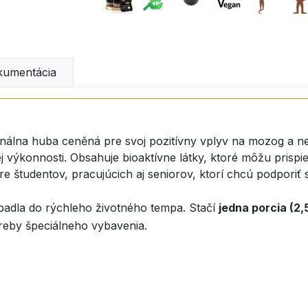
umentácia
cinálna huba ceněná pre svoj pozitívny vplyv na mozog a n
 výkonnosti. Obsahuje bioaktívne látky, ktoré môžu prispi
 študentov, pracujúcich aj seniorov, ktorí chcú podporiť s
apadla do rýchleho životného tempa. Stačí
jedna porcia (2,
treby špeciálneho vybavenia.