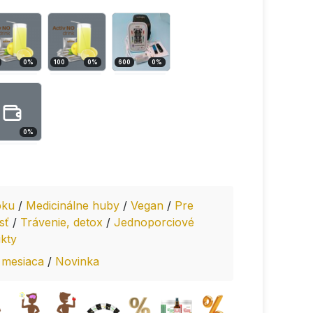
0
%
100
0
%
600
0
%
0
%
pku
/
Medicinálne huby
/
Vegan
/
Pre
sť
/
Trávenie, detox
/
Jednoporciové
kty
 mesiaca
/
Novinka