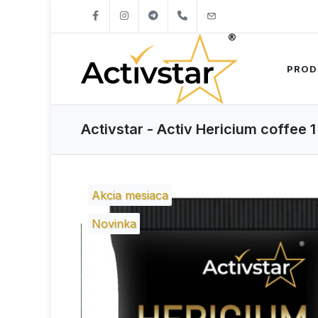
+421904262747
info@activstar.eu
PROD
Activstar - Activ Hericium coffee 
Akcia mesiaca
Novinka