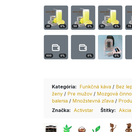
20
0
%
50
0
%
51
0
%
70
600
0
%
0
%
0
%
Kategória:
Funkčná káva
/
Bez le
ženy
/
Pre mužov
/
Mozgová činno
balenia
/
Množstevná zľava
/
Produ
Značka:
Activstar
Štítky:
Akcia