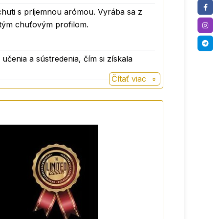
chuti s príjemnou arómou. Vyrába sa z
idobaktérií – dôležitý prvok dobrého
atým chuťovým profilom.
 dobré pre pevnejšie kosti. Funkčné
 učenia a sústredenia, čím si získala
Čítať viac
iálnej glykemickej odpovede pre Orafti®
ávané oficiálnymi orgánmi. Inulín a
potravinových vlákien publikovanom FDA.
ká databáza prebiotickej vlákniny BENEO