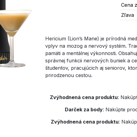
Cena z
Zľava
Hericium (Lion’s Mane) je prírodná med
vplyv na mozog a nervový systém. Tra
pamäti a mentálnej výkonnosti. Obsahuj
správnej funkcii nervových buniek a c
študentov, pracujúcich aj seniorov, ktor
prirodzenou cestou.
Zvýhodnená cena produktu
:
Nakúpt
Darček za body
:
Nakúpte prod
Zvýhodnená cena produktu
:
Nakúpt