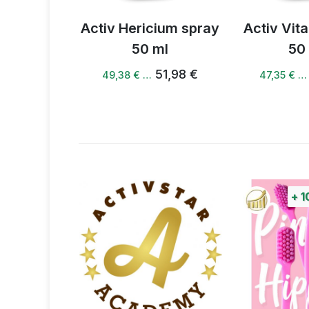
 3 coffee
Activ Hericium spray
Activ Vita
50 ml
50
50,81 €
51,98 €
49,38 € …
47,35 € …
+
1