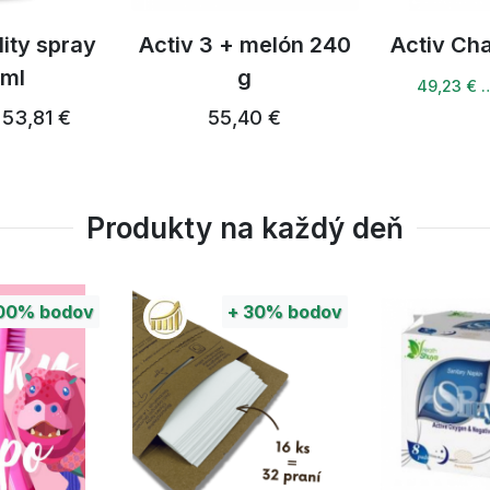
lity spray
Activ 3 + melón 240
Activ Ch
 ml
g
49,23 € 
53,81 €
55,40 €
Produkty na každý deň
00%
bodov
+
30%
bodov