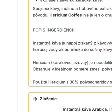
ako alternatíva ku klasickej káve.
Spojenie kávy, inulínu a hubového extrak
pôvodu.
Hericium Coffee
nie je len o ch
POPIS INGERDIENCII:
Instantná káva je nápoj získaný z kávov
horúcej vody alebo mlieka do sušiny kávy
Hericium (korálovec ježovitý) je neoddel
Obsahuje v ideálnom pomere zmes polysach
Použité Hericium s 30% polysacharidov
Testované v nemeckom spoločnosti Agrol
Zloženie
Naše Herícium sa pestuje na organickom s
prírodný sádrovec. Pre výrobu našich ex
Instantná káva Arabica, I