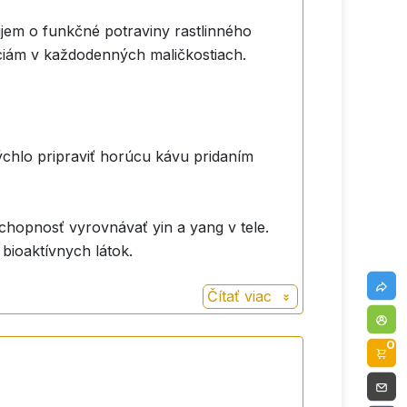
ujem o funkčné potraviny rastlinného
nciám v každodenných maličkostiach.
chlo pripraviť horúcu kávu pridaním
schopnosť vyrovnávať yin a yang v tele.
bioaktívnych látok.
Čítať viac
0
cké pšeničné otruby, trstinový cukor a