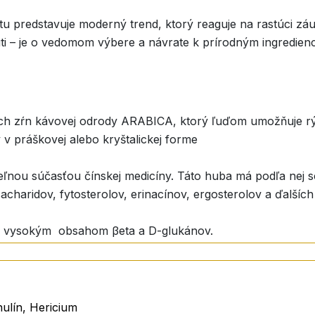
tu predstavuje moderný trend, ktorý reaguje na rastúci zá
uti – je o vedomom výbere a návrate k prírodným ingredie
ých zŕn kávovej odrody ARABICA, ktorý ľuďom umožňuje rý
 v práškovej alebo kryštalickej forme
iteľnou súčasťou čínskej medicíny. Táto huba má podľa nej 
aridov, fytosterolov, erinacínov, ergosterolov a ďalších 
 s vysokým obsahom βeta a D-glukánov.
ab na obsah účinných látok.
ubstráte. Základom tohoto substrátu je zmes pilín, organi
traktov používame plodnice.
nulín, Hericium