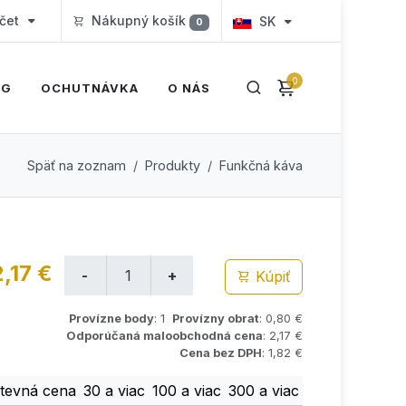
čet
Nákupný košík
SK
0
0
OG
OCHUTNÁVKA
O NÁS
Späť na zoznam
Produkty
Funkčná káva
2,17 €
Kúpiť
Provízne body
: 1
Provízny obrat
: 0,80 €
Odporúčaná maloobchodná cena
: 2,17 €
Cena bez DPH
: 1,82 €
tevná cena
30 a viac
100 a viac
300 a viac