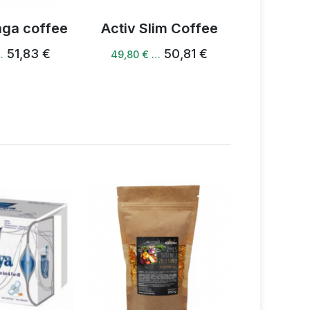
aga coffee
Activ Slim Coffee
Activ Ma
51,83 €
50,81 €
…
49,80 € …
49,80 €