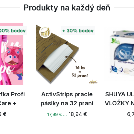
Produkty na každý deň
 do 1%
00%
bodov
+
30%
bodov
prírody. Sú ideálnym pomocníkom v domácnosti, na cestác
v. Vzhľadom na ich silu sú určené prioritne na difúzovanie
ventívne, nenahrádzajú žiadne liečivá. Uvedené informáci
obili vlastný úsudok pred jeho použitím, prípadne sa info
koly vrámci aromaterapie sú rôzne. Esenciálne oleje chráň
kanie
fka Profi
ActivStrips pracie
SHUYA U
Care +
pásiky na 32 praní
VLOŽKY 
5 €
18,94 €
6,
17,99 € …