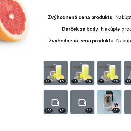
Zvýhodnená cena produktu
:
Nakúpt
Darček za body
:
Nakúpte prod
Zvýhodnená cena produktu
:
Nakúpt
20
0
%
50
0
%
51
0
%
70
600
0
%
0
%
0
%