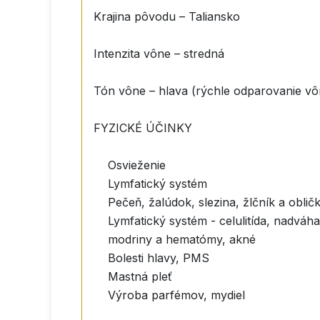
Krajina pôvodu – Taliansko
Intenzita vône – stredná
Tón vône – hlava (rýchle odparovanie vô
FYZICKÉ ÚČINKY
Osvieženie
Lymfatický systém
Pečeň, žalúdok, slezina, žlčník a oblič
Lymfatický systém - celulitída, nadváh
modriny a hematómy, akné
Bolesti hlavy, PMS
Mastná pleť
Výroba parfémov, mydiel