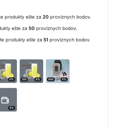
e produkty ešte za
20
províznych bodov.
ukty ešte za
50
províznych bodov.
e produkty ešte za
51
províznych bodov.
0
%
100
0
%
600
0
%
0
%