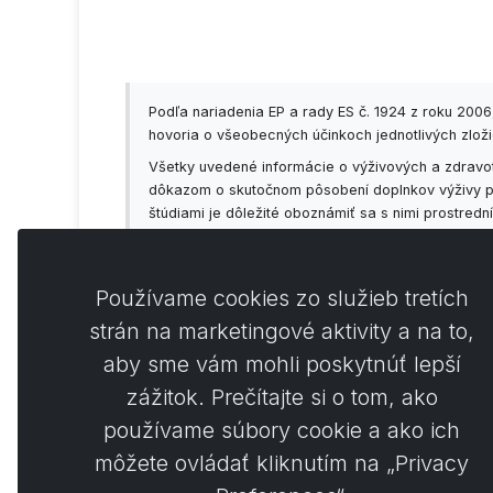
Podľa nariadenia EP a rady ES č. 1924 z roku 200
hovoria o všeobecných účinkoch jednotlivých zložie
Všetky uvedené informácie o výživových a zdravot
dôkazom o skutočnom pôsobení doplnkov výživy prí
štúdiami je dôležité oboznámiť sa s nimi prostred
vždy vopred konzultovať so svojím lekárom!
Používame cookies zo služieb tretích
strán na marketingové aktivity a na to,
aby sme vám mohli poskytnúť lepší
Koment
0
zážitok. Prečítajte si o tom, ako
používame súbory cookie a ako ich
môžete ovládať kliknutím na „Privacy