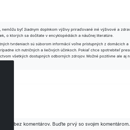
6, nemôžu byť žiadnym doplnkom výživy priraďované iné výživové a zdra
k, o ktorých sa dočítate v encyklopédiách a náučnej literatúre.
ných tvrdeniach sú súborom informácií voľne prístupných z domácich a 
padne ich nutričných a liečivých účinkoch. Pokiaľ chce spotrebiteľ pr
níctvom všetkých dostupných odborných zdrojov. Možné pozitívne ale aj n
áre
Zatiaľ bez komentárov. Buďte prvý so svojim komentárom.