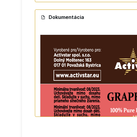
PSYCHICKÉ ÚČINKY
Dokumentácia
stres, únava
nervové napätie, úzkosť, apatia
depresie
smútok, pocit viny a sklamania
pri silnom preťažení celého organizmu
motivácia – napr. pri chudnutí – do dif
TIPY NA POUŽITIE A VHODNÉ KOMBINÁ
Citrusy, rozmarín, levanduľa, geranium, r
Masážny olej (celulitída, lymfatický sy
Aroma masáž, masáž chrbtice – s citróno