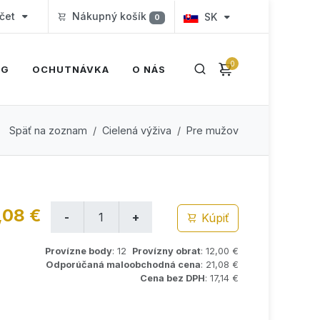
čet
Nákupný košík
SK
0
0
OG
OCHUTNÁVKA
O NÁS
Späť na zoznam
Cielená výživa
Pre mužov
,08 €
Kúpiť
Provízne body
: 12
Provízny obrat
: 12,00 €
Odporúčaná maloobchodná cena
: 21,08 €
Cena bez DPH
: 17,14 €