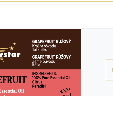
uzéra
CIE:
ozmarín, levanduľa, korenisté oleje
stém) – s cyprusom, pomarančom a klinčekom
m a pačuli