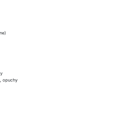
ne)
ky
a, opuchy