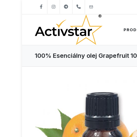
+421904262747
info@activstar.eu
PROD
100% Esenciálny olej Grapefruit 10