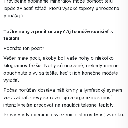
Pravidelné dopĺňanie minerálov môže pomôcť telu
lepšie zvládať záťaž, ktorú vysoké teploty prirodzene
prinášajú.
Ťažké nohy a pocit únavy? Aj to môže súvisieť s
teplom
Poznáte ten pocit?
Večer máte pocit, akoby boli vaše nohy o niekoľko
kilogramov ťažšie. Nohy sú unavené, niekedy mierne
opuchnuté a vy sa tešíte, keď si ich konečne môžete
vyložiť.
Počas horúčav dostáva náš krvný a lymfatický systém
viac zabrať. Cievy sa rozširujú a organizmus musí
intenzívnejšie pracovať na regulácii telesnej teploty.
Práve vtedy oceníme osvieženie a starostlivosť zvonku.