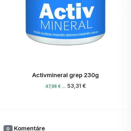
Activ Magnesium + B6 + K spray 15
46,49 €
44,17 € …
Komentáre
0