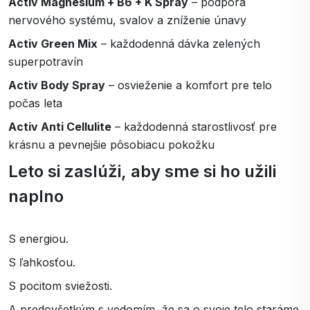
Activ Magnesium + B6 + K Spray
– podpora
nervového systému, svalov a zníženie únavy
Activ Green Mix
– každodenná dávka zelených
superpotravín
Activ Body Spray
– osvieženie a komfort pre telo
počas leta
Activ Anti Cellulite
– každodenná starostlivosť pre
krásnu a pevnejšie pôsobiacu pokožku
Leto si zaslúži, aby sme si ho užili
naplno
S energiou.
S ľahkosťou.
S pocitom sviežosti.
A predovšetkým s vedomím, že sa o svoje telo staráme