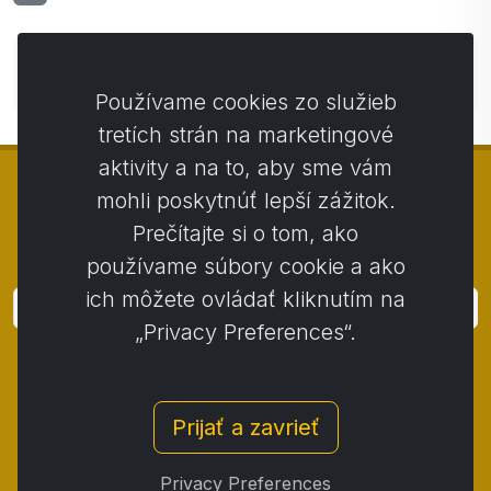
Zatiaľ bez komentárov. Buďte prvý so svojim
komentárom.
Používame cookies zo služieb
tretích strán na marketingové
aktivity a na to, aby sme vám
mohli poskytnúť lepší zážitok.
Prečítajte si o tom, ako
© Copyright 2014 - 2026
Activstar
používame súbory cookie a ako
ich môžete ovládať kliknutím na
Prihlásiť
„Privacy Preferences“.
Prihláste sa k odberu noviniek a akcií
Kontakt
/
Obchodné podmienky
/
Prijať a zavrieť
Ochrana osobných údajov
/
Reklamačný poriadok
/
Reklamačný protokol
/
Odstúpenie od zmluvy
/
Privacy Preferences
Cookies