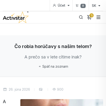
Účet
SK
0
0
Čo robia horúčavy s naším telom?
A prečo sa v lete cítime inak?
Späť na zoznam
26. júna 2026
900
A