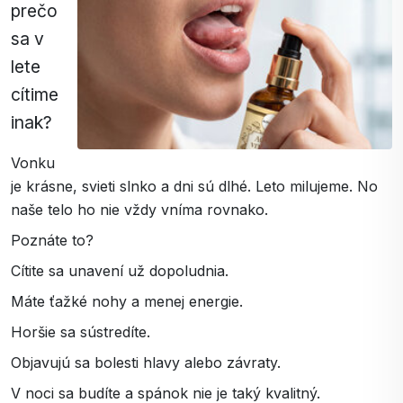
prečo
sa v
lete
cítime
inak?
Vonku
je krásne, svieti slnko a dni sú dlhé. Leto milujeme. No
naše telo ho nie vždy vníma rovnako.
Poznáte to?
Cítite sa unavení už dopoludnia.
Máte ťažké nohy a menej energie.
Horšie sa sústredíte.
Objavujú sa bolesti hlavy alebo závraty.
V noci sa budíte a spánok nie je taký kvalitný.