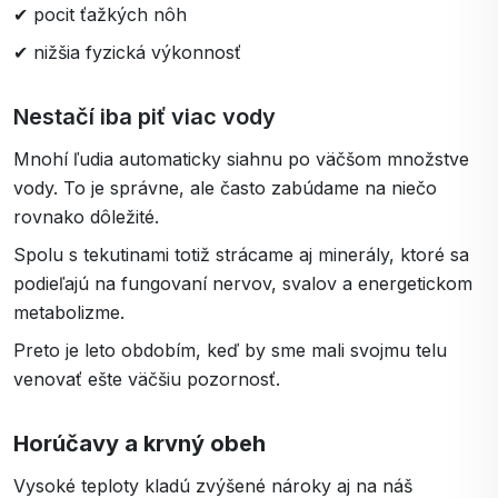
✔ pocit ťažkých nôh
✔ nižšia fyzická výkonnosť
Nestačí iba piť viac vody
Mnohí ľudia automaticky siahnu po väčšom množstve
vody. To je správne, ale často zabúdame na niečo
rovnako dôležité.
Spolu s tekutinami totiž strácame aj minerály, ktoré sa
podieľajú na fungovaní nervov, svalov a energetickom
metabolizme.
Preto je leto obdobím, keď by sme mali svojmu telu
venovať ešte väčšiu pozornosť.
Horúčavy a krvný obeh
Vysoké teploty kladú zvýšené nároky aj na náš