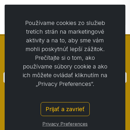
Zatiaľ bez komentárov. Buďte prvý so svojim
komentárom.
Používame cookies zo služieb
tretích strán na marketingové
aktivity a na to, aby sme vám
mohli poskytnúť lepší zážitok.
Prečítajte si o tom, ako
© Copyright 2014 - 2026
Activstar
používame súbory cookie a ako
ich môžete ovládať kliknutím na
Prihlásiť
„Privacy Preferences“.
Prihláste sa k odberu noviniek a akcií
Kontakt
/
Obchodné podmienky
/
Prijať a zavrieť
Ochrana osobných údajov
/
Reklamačný poriadok
/
Reklamačný protokol
/
Odstúpenie od zmluvy
/
Privacy Preferences
Cookies