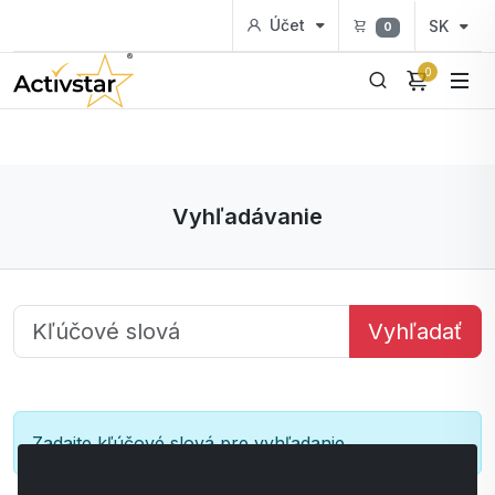
Účet
SK
0
0
Vyhľadávanie
Vyhľadať
Zadajte kľúčové slová pre vyhľadanie