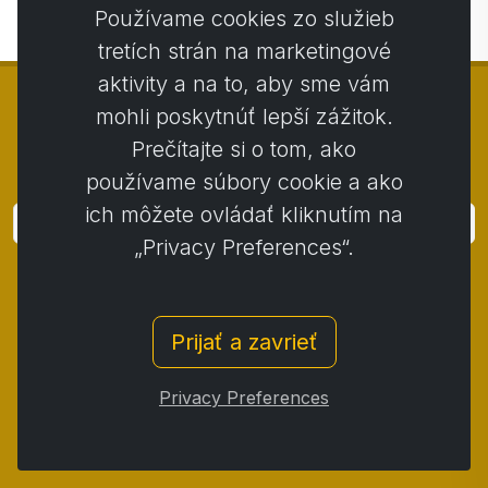
Používame cookies zo služieb
tretích strán na marketingové
aktivity a na to, aby sme vám
mohli poskytnúť lepší zážitok.
Prečítajte si o tom, ako
© Copyright 2014 - 2026
Activstar
používame súbory cookie a ako
ich môžete ovládať kliknutím na
Prihlásiť
„Privacy Preferences“.
Prihláste sa k odberu noviniek a akcií
Kontakt
/
Obchodné podmienky
/
Prijať a zavrieť
Ochrana osobných údajov
/
Reklamačný poriadok
/
Reklamačný protokol
/
Odstúpenie od zmluvy
/
Privacy Preferences
Cookies