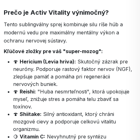
Prečo je Activ Vitality výnimočný?
Tento sublingválny sprej kombinuje silu ríše húb a
modernú vedu pre maximálny mentálny výkon a
ochranu nervovej sústavy.
Kľúčové zložky pre váš "super-mozog":
🍄
Hericium (Levia hriva):
Skutočný zázrak pre
neuróny. Podporuje rastový faktor nervov (NGF),
zlepšuje pamäť a pomáha pri regenerácii
nervových buniek.
🍄
Reishi:
"Huba nesmrteľnosti", ktorá upokojuje
myseľ, znižuje stres a pomáha telu zbaviť sa
toxínov.
🍄
Shiitake:
Silný antioxidant, ktorý chráni
mozgové cievy a podporuje celkovú vitalitu
organizmu.
🍋
Vitamín C:
Nevyhnutný pre syntézu