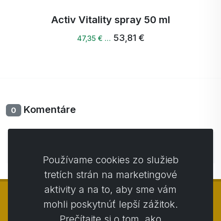
Activ Vitality spray 50 ml
53,81 €
47,35 € …
Komentáre
0
Zatiaľ bez komentárov. Buďte prvý so svojim
komentárom.
Používame cookies zo služieb
tretích strán na marketingové
aktivity a na to, aby sme vám
mohli poskytnúť lepší zážitok.
Prečítajte si o tom, ako