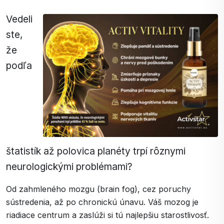
Vedeli
ste,
že
podľa
štatistík až polovica planéty trpí rôznymi
neurologickými problémami?
Od zahmleného mozgu (brain fog), cez poruchy
sústredenia, až po chronickú únavu. Váš mozog je
riadiace centrum a zaslúži si tú najlepšiu starostlivosť.