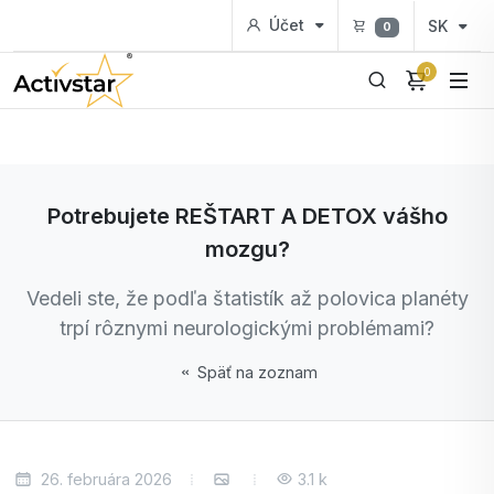
Účet
SK
0
0
Potrebujete REŠTART A DETOX vášho
mozgu?
Vedeli ste, že podľa štatistík až polovica planéty
trpí rôznymi neurologickými problémami?
Späť na zoznam
26. februára 2026
3.1 k