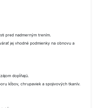
sti pred nadmerným trením.
tvárať jej vhodné podmienky na obnovu a
zájom dopĺňajú.
oru kĺbov, chrupaviek a spojivových tkanív.