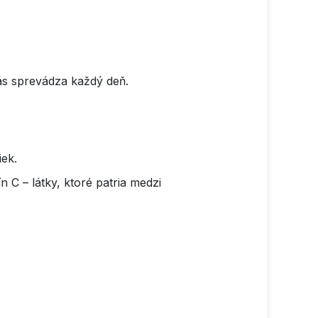
ás sprevádza každý deň.
iek.
 C – látky, ktoré patria medzi