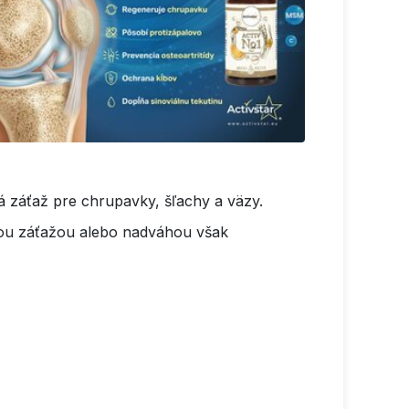
 záťaž pre chrupavky, šľachy a väzy.
ckou záťažou alebo nadváhou však