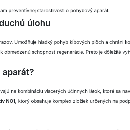
am preventívnej starostlivosti o pohybový aparát.
duchú úlohu
razov. Umožňuje hladký pohyb kĺbových plôch a chráni ko
k obmedzenú schopnosť regenerácie. Preto je dôležité vy
 aparát?
ajú na kombináciu viacerých účinných látok, ktoré sa nav
iv NO1
, ktorý obsahuje komplex zložiek určených na podp