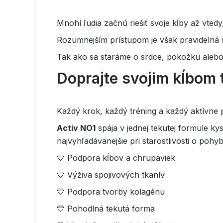
Mnohí ľudia začnú riešiť svoje kĺby až vted
Rozumnejším prístupom je však pravidelná st
Tak ako sa staráme o srdce, pokožku alebo 
Doprajte svojim kĺbom t
Každý krok, každý tréning a každý aktívne 
Activ NO1
spája v jednej tekutej formule ky
najvyhľadávanejšie pri starostlivosti o pohy
💛 Podpora kĺbov a chrupaviek
💛 Výživa spojivových tkanív
💛 Podpora tvorby kolagénu
💛 Pohodlná tekutá forma