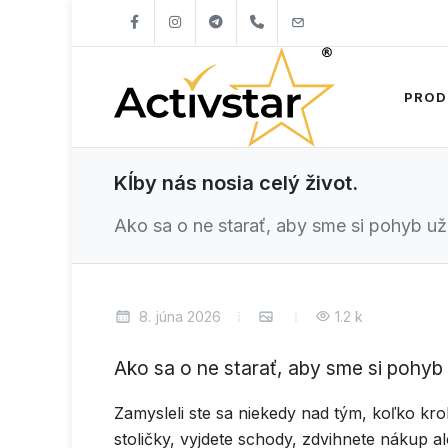
+421904262747
info@activstar.eu
PROD
Kĺby nás nosia celý život.
Ako sa o ne starať, aby sme si pohyb uží
8. júna 2026
1.2 k
Ako sa o ne starať, aby sme si pohyb u
Zamysleli ste sa niekedy nad tým, koľko kro
stoličky, vyjdete schody, zdvihnete nákup 