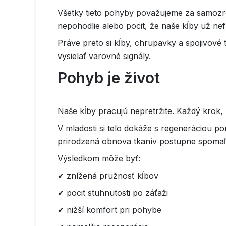
Všetky tieto pohyby považujeme za samozrej
nepohodlie alebo pocit, že naše kĺby už nef
Práve preto si kĺby, chrupavky a spojivové 
vysielať varovné signály.
Pohyb je život
Naše kĺby pracujú nepretržite. Každý krok
V mladosti si telo dokáže s regeneráciou p
prirodzená obnova tkanív postupne spomaľ
Výsledkom môže byť:
✔ znížená pružnosť kĺbov
✔ pocit stuhnutosti po záťaži
✔ nižší komfort pri pohybe