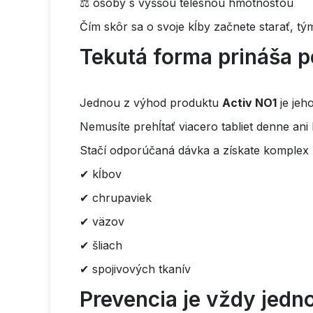
⚖ osoby s vyššou telesnou hmotnosťou
Čím skôr sa o svoje kĺby začnete starať, tý
Tekutá forma prináša p
Jednou z výhod produktu
Activ NO1
je jeh
Nemusíte prehĺtať viacero tabliet denne an
Stačí odporúčaná dávka a získate komplex
✔ kĺbov
✔ chrupaviek
✔ väzov
✔ šliach
✔ spojivových tkanív
Prevencia je vždy jedn