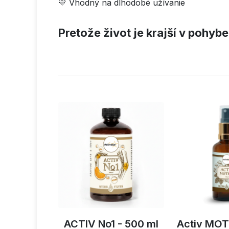
💛 Vhodný na dlhodobé užívanie
Pretože život je krajší v pohybe
spray 150
ACTIV No1 - 500 ml
Activ MOT