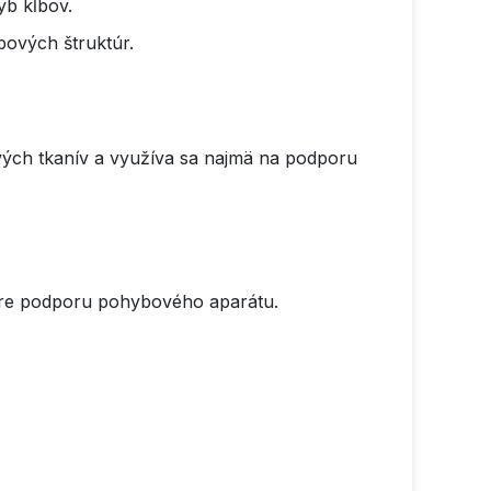
yb kĺbov.
bových štruktúr.
ových tkanív a využíva sa najmä na podporu
pre podporu pohybového aparátu.