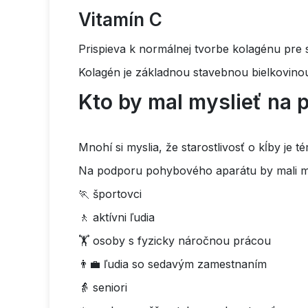
Vitamín C
Prispieva k normálnej tvorbe kolagénu pre 
Kolagén je základnou stavebnou bielkovino
Kto by mal myslieť na 
Mnohí si myslia, že starostlivosť o kĺby je 
Na podporu pohybového aparátu by mali my
🏃 športovci
🚶 aktívni ľudia
🏋 osoby s fyzicky náročnou prácou
👨‍💼 ľudia so sedavým zamestnaním
👵 seniori