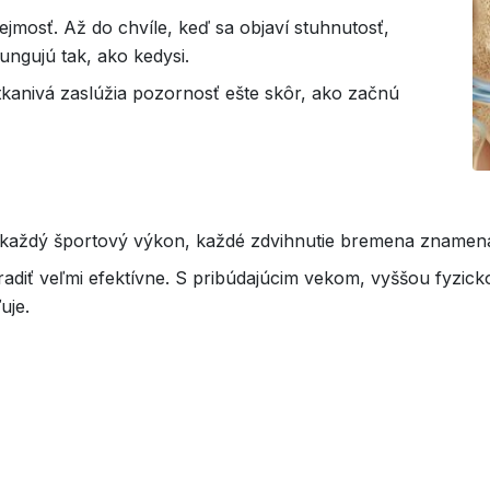
mosť. Až do chvíle, keď sa objaví stuhnutosť,
ungujú tak, ako kedysi.
tkanivá zaslúžia pozornosť ešte skôr, ako začnú
, každý športový výkon, každé zdvihnutie bremena znamená
oradiť veľmi efektívne. S pribúdajúcim vekom, vyššou fyzi
uje.