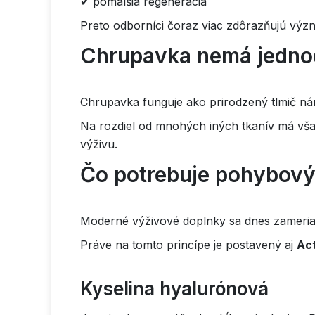
✔ pomalšia regenerácia
Preto odborníci čoraz viac zdôrazňujú význ
Chrupavka nemá jedno
Chrupavka funguje ako prirodzený tlmič ná
Na rozdiel od mnohých iných tkanív má vša
výživu.
Čo potrebuje pohybový
Moderné výživové doplnky sa dnes zameriav
Práve na tomto princípe je postavený aj
Act
Kyselina hyalurónová