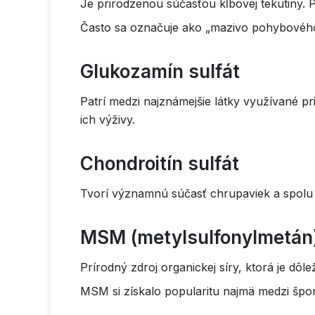
Je prirodzenou súčasťou kĺbovej tekutiny. 
Často sa označuje ako „mazivo pohybového 
Glukozamín sulfát
Patrí medzi najznámejšie látky využívané p
ich výživy.
Chondroitín sulfát
Tvorí významnú súčasť chrupaviek a spolu
MSM (metylsulfonylmetán
Prírodný zdroj organickej síry, ktorá je dôl
MSM si získalo popularitu najmä medzi špo