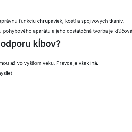
správnu funkciu chrupaviek, kostí a spojivových tkanív.
u pohybového aparátu a jeho dostatočná tvorba je kľúčová 
podporu kĺbov?
témou až vo vyššom veku. Pravda je však iná.
slieť: