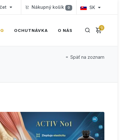
čet
Nákupný košík
SK
0
0
OG
OCHUTNÁVKA
O NÁS
Späť na zoznam