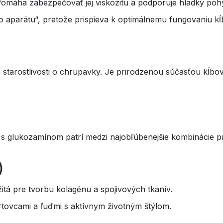
Pomáha zabezpečovať jej viskozitu a podporuje hladký poh
aparátu“, pretože prispieva k optimálnemu fungovaniu kĺ
ri starostlivosti o chrupavky. Je prirodzenou súčasťou kĺb
 s glukozamínom patrí medzi najobľúbenejšie kombinácie 
)
ežitá pre tvorbu kolagénu a spojivových tkanív.
rtovcami a ľuďmi s aktívnym životným štýlom.