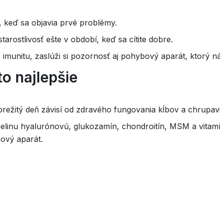
y, keď sa objavia prvé problémy.
arostlivosť ešte v období, keď sa cítite dobre.
imunitu, zaslúži si pozornosť aj pohybový aparát, ktorý n
o najlepšie
prežitý deň závisí od zdravého fungovania kĺbov a chrupav
selinu hyalurónovú, glukozamín, chondroitín, MSM a vitamín
bový aparát.