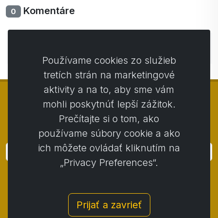
Komentáre
0
Zatiaľ bez komentárov. Buďte prvý so svojim
komentárom.
Používame cookies zo služieb
tretích strán na marketingové
aktivity a na to, aby sme vám
mohli poskytnúť lepší zážitok.
Prečítajte si o tom, ako
© Copyright 2014 - 2026
Activstar
používame súbory cookie a ako
ich môžete ovládať kliknutím na
Prihlásiť
„Privacy Preferences“.
Prihláste sa k odberu noviniek a akcií
Kontakt
/
Obchodné podmienky
/
Prijať a zavrieť
Ochrana osobných údajov
/
Reklamačný poriadok
/