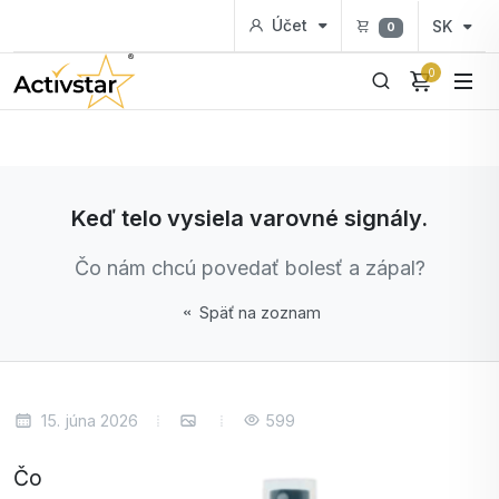
Účet
SK
0
0
Keď telo vysiela varovné signály.
Čo nám chcú povedať bolesť a zápal?
Späť na zoznam
15. júna 2026
599
Čo