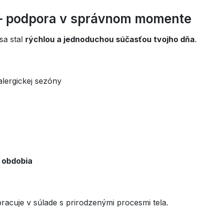
y – podpora v správnom momente
sa stal
rýchlou a jednoduchou súčasťou tvojho dňa
.
alergickej sezóny
 obdobia
pracuje v súlade s prirodzenými procesmi tela.