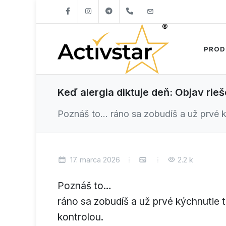
+421904262747
info@activstar.eu
PROD
Keď alergia diktuje deň: Objav rie
Poznáš to… ráno sa zobudíš a už prvé ký
17. marca 2026
2.2 k
Poznáš to…
ráno sa zobudíš a už prvé kýchnutie t
kontrolou.