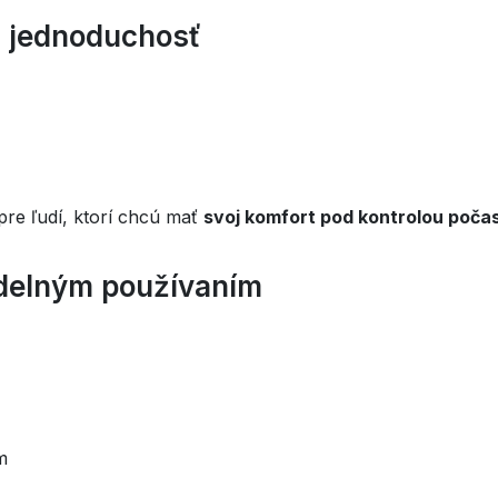
a jednoduchosť
pre ľudí, ktorí chcú mať
svoj komfort pod kontrolou poča
delným používaním
m