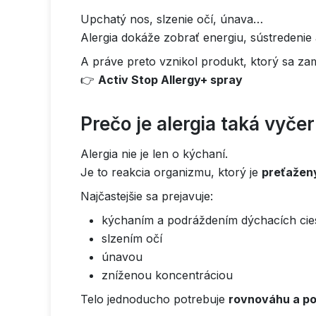
Upchatý nos, slzenie očí, únava…
Alergia dokáže zobrať energiu, sústredenie
A práve preto vznikol produkt, ktorý sa z
👉
Activ Stop Allergy+ spray
Prečo je alergia taká vyče
Alergia nie je len o kýchaní.
Je to reakcia organizmu, ktorý je
preťažený
Najčastejšie sa prejavuje:
kýchaním a podráždením dýchacích cie
slzením očí
únavou
zníženou koncentráciou
Telo jednoducho potrebuje
rovnováhu a p