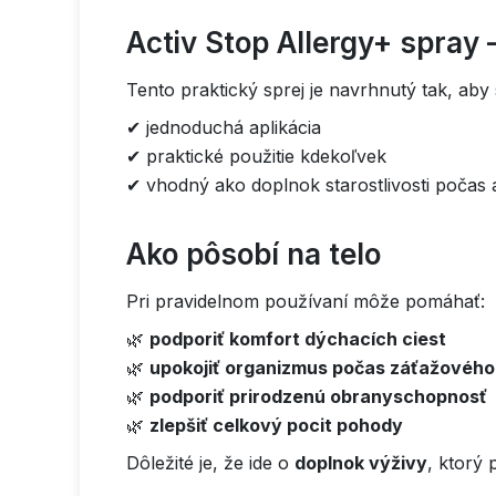
Activ Stop Allergy+ spra
Tento praktický sprej je navrhnutý tak, aby 
✔ jednoduchá aplikácia
✔ praktické použitie kdekoľvek
✔ vhodný ako doplnok starostlivosti počas 
Ako pôsobí na telo
Pri pravidelnom používaní môže pomáhať:
🌿
podporiť komfort dýchacích ciest
🌿
upokojiť organizmus počas záťažového
🌿
podporiť prirodzenú obranyschopnosť
🌿
zlepšiť celkový pocit pohody
Dôležité je, že ide o
doplnok výživy
, ktorý 