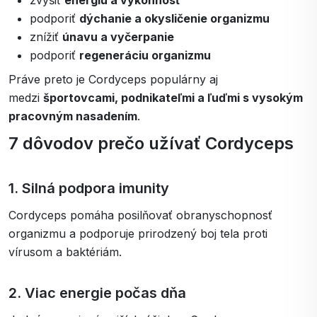
zvýšiť
energiu a výkonnosť
podporiť
dýchanie a okysličenie organizmu
znížiť
únavu a vyčerpanie
podporiť
regeneráciu organizmu
Práve preto je Cordyceps populárny aj
medzi
športovcami, podnikateľmi a ľuďmi s vysokým
pracovným nasadením
.
7 dôvodov prečo užívať Cordyceps
1. Silná podpora imunity
Cordyceps pomáha posilňovať obranyschopnosť
organizmu a podporuje prirodzený boj tela proti
vírusom a baktériám.
2. Viac energie počas dňa