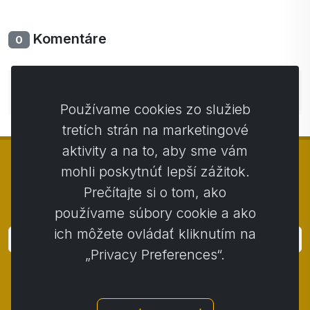
Komentáre
0
Zatiaľ bez komentárov. Buďte prvý so svojim
komentárom.
Používame cookies zo služieb
tretích strán na marketingové
aktivity a na to, aby sme vám
mohli poskytnúť lepší zážitok.
Prečítajte si o tom, ako
© Copyright 2014 - 2026
Activstar
používame súbory cookie a ako
ich môžete ovládať kliknutím na
Prihlásiť
„Privacy Preferences“.
Prihláste sa k odberu noviniek a akcií
Kontakt
/
Obchodné podmienky
/