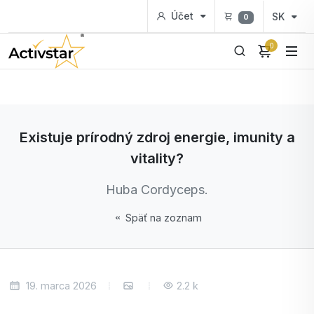
Účet
SK
0
0
Existuje prírodný zdroj energie, imunity a
vitality?
Huba Cordyceps.
Späť na zoznam
19. marca 2026
2.2 k